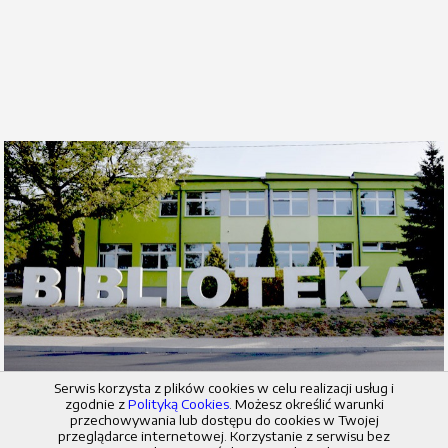
Serwis korzysta z plików cookies w celu realizacji usług i
zgodnie z
Polityką Cookies
. Możesz określić warunki
przechowywania lub dostępu do cookies w Twojej
© 2026 Miejska i Powiatowa Biblioteka Publiczna w Radziejowie
przeglądarce internetowej. Korzystanie z serwisu bez