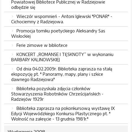
Powiatowej Bibliotece Publicznej w Radziejowie
odbędzie się
Wieczór wspomnień - Antoni Iglewski "PONAR" -
Cichociemny z Radziejowa.
Promocja tomiku poetyckiego Aleksandry Sas
Wisłockiej
Ferie zimowe w bibliotece
KONCERT „ROMANSE I TĘSKNOTY” w wykonaniu
BARBARY KALINOWSKIEJ
Od dnia 04.02.2009r. Biblioteka zaprasza na stałą
ekspozycję pt. " Panoramy, mapy, plany i szkice
dawnego Radziejowa"
Biblioteka pozyskała zdjęcia członków
Stowarzyszenia Robotników Chrześcijańskich -
Radziejów 1929r
Biblioteka zaprasza na pokonkursową wystawę IX
Edycji Wojewódzkiego Konkursu Plastycznego pt. "
Wolność na zakręcie - 13 grudnia 1981r."
Wydarzenia 2008