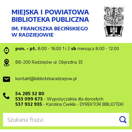
pon. - pt.
8:00 - 16:00
1 i 2
sb
miesiąca 8:00 - 12:00
88-200 Radziejów
ul. Objezdna 33
kontakt@bibliotekaradziejow.pl
54 285 32 80
533 099 673
- Wypożyczalnia dla dorosłych
537 932 935
- Karolina Ćwikła - DYREKTOR BIBLIOTEKI
