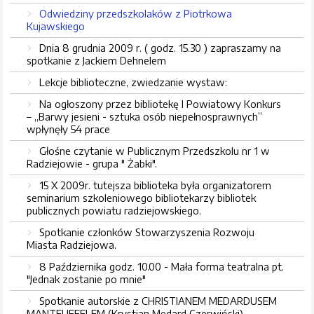
Odwiedziny przedszkolaków z Piotrkowa
Kujawskiego
Dnia 8 grudnia 2009 r. ( godz. 15.30 ) zapraszamy na
spotkanie z Jackiem Dehnelem
Lekcje biblioteczne, zwiedzanie wystaw:
Na ogłoszony przez bibliotekę I Powiatowy Konkurs
– „Barwy jesieni - sztuka osób niepełnosprawnych”
wpłynęły 54 prace
Głośne czytanie w Publicznym Przedszkolu nr 1 w
Radziejowie - grupa " Żabki".
15 X 2009r. tutejsza biblioteka była organizatorem
seminarium szkoleniowego bibliotekarzy bibliotek
publicznych powiatu radziejowskiego.
Spotkanie członków Stowarzyszenia Rozwoju
Miasta Radziejowa.
8 Października godz. 10.00 - Mała forma teatralna pt.
"Jednak zostanie po mnie"
Spotkanie autorskie z CHRISTIANEM MEDARDUSEM
MANTEUFFELEM (Krystian Medard Czerwiński)