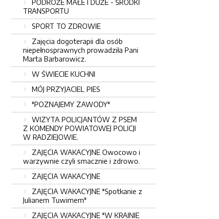
PODRÓŻE MAŁE I DUŻE - ŚRODKI
TRANSPORTU
SPORT TO ZDROWIE
Zajęcia dogoterapii dla osób
niepełnosprawnych prowadziła Pani
Marta Barbarowicz.
W ŚWIECIE KUCHNI
MÓJ PRZYJACIEL PIES
"POZNAJEMY ZAWODY"
WIZYTA POLICJANTÓW Z PSEM
Z KOMENDY POWIATOWEJ POLICJI
W RADZIEJOWIE.
ZAJĘCIA WAKACYJNE Owocowo i
warzywnie czyli smacznie i zdrowo.
ZAJĘCIA WAKACYJNE
ZAJĘCIA WAKACYJNE "Spotkanie z
Julianem Tuwimem"
ZAJĘCIA WAKACYJNE "W KRAINIE