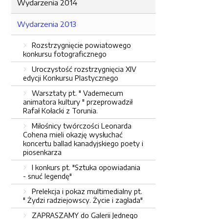
Wydarzenia 2014
Wydarzenia 2013
Rozstrzygnięcie powiatowego
konkursu fotograficznego
Uroczystość rozstrzygnięcia XIV
edycji Konkursu Plastycznego
Warsztaty pt. " Vademecum
animatora kultury " przeprowadził
Rafał Kołacki z Torunia.
Miłośnicy twórczości Leonarda
Cohena mieli okazję wysłuchać
koncertu ballad kanadyjskiego poety i
piosenkarza
I konkurs pt. "Sztuka opowiadania
- snuć legendę"
Prelekcja i pokaz multimedialny pt.
" Żydzi radziejowscy. Życie i zagłada"
ZAPRASZAMY do Galerii Jednego