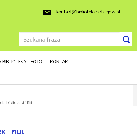
kontakt@bibliotekaradziejow.pl

 BIBLIOTEKA - FOTO
KONTAKT
iblioteki i filii.
I FILII.