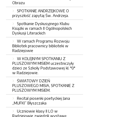
Obrazu
SPOTKANIE ANDRZEJKOWE O
przyszłość zapytaj Św. Andrzeja.
Spotkanie Dyskusyjnego Klubu
Książki w ramach II Ogólnopolskich
Dyskusji Literackich
W ramach Programu Rozwoju
Bibliotek pracownicy biblioteki w
Radziejowie
W KOLEJNYM SPOTKANIU Z
PLUSZOWYM MISIEM uczestniczyły
dzieci ze Szkoły Podstawowej kl. "0"
w Radziejowie.
ŚWIATOWY DZIEŃ
PLUSZOWEGO MISIA, SPOTKANIE Z
PLUSZOWYM MISIEM.
Recital piosenki poetyckiej Jana
„MUFKI” Błyszczaka
Uczniowie klasy II LO w
Radziejowie zwiedzili wystawę