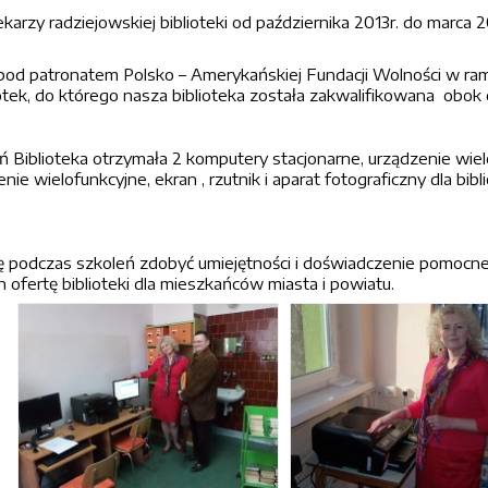
ekarzy radziejowskiej biblioteki od października 2013r. do marca 
pod patronatem Polsko – Amerykańskiej Fundacji Wolności w ramac
otek, do którego nasza biblioteka została zakwalifikowana obok
 Biblioteka otrzymała 2 komputery stacjonarne, urządzenie wielofu
nie wielofunkcyjne, ekran , rzutnik i aparat fotograficzny dla bibl
podczas szkoleń zdobyć umiejętności i doświadczenie pomocne w 
 ofertę biblioteki dla mieszkańców miasta i powiatu.