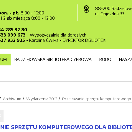
88-200 Radziejów
pon. - pt.
8:00 - 16:00
ul. Objezdna 33
1 i 2
sb
miesiąca 8:00 - 12:00
54 285 32 80
533 099 673
- Wypożyczalnia dla dorosłych
537 932 935
- Karolina Ćwikła - DYREKTOR BIBLIOTEKI
WUM
RADZIEJOWSKA BIBLIOTEKA CYFROWA
RODO
NASZA
Archiwum
Wydarzenia 2013
Przekazanie sprzętu komputerowego dla b
3
IE SPRZĘTU KOMPUTEROWEGO DLA BIBLIOTEKI 