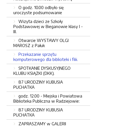
O godz. 10.00 odbyło się
uroczyste podsumowanie
Wizyta dzieci ze Szkoły
Podstawowej w Bieganowie klasy I -
III.
Otwarcie WYSTAWY OLGI
MAROSZ z Pałuk
Przekazanie sprzętu
komputerowego dla biblioteki i filii.
SPOTKANIE DYSKUSYJNEGO
KLUBU KSIĄŻKI (DKK).
87 URODZINY KUBUSIA
PUCHATKA
godz. 12.00 - Miejska i Powiatowa
Biblioteka Publiczna w Radziejowie:
87 URODZINY KUBUSIA
PUCHATKA
ZAPRASZAMY w GALERII