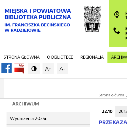
STRONA GŁÓWNA
O BIBLIOTECE
REGIONALIA
ARCHI
A+
A-

Strona główna
ARCHIWUM
22.10
201
Wydarzenia 2025r.
PRZEKAZAN