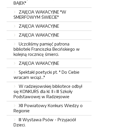
BAJEK"
ZAJĘCIA WAKACYJNE "W
SMERFOWYM ŚWIECIE"
ZAJĘCIA WAKACYJNE
ZAJĘCIA WAKACYJNE
Uczciliśmy pamięć patrona
biblioteki Franciszka Becińskiego w
kolejną rocznicę śmierci.
ZAJĘCIA WAKACYJNE
Spektakl poetycki pt. " Do Ciebie
wracam wciąż..."
W radziejowskiej bibliotece odbył
się KONKURS dla kl. II i III Szkoły
Podstawowej w Radziejowie
XII Powiatowy Konkurs Wiedzy o
Regionie
III Wystawa Psów - Przyjaciół
Dzieci.