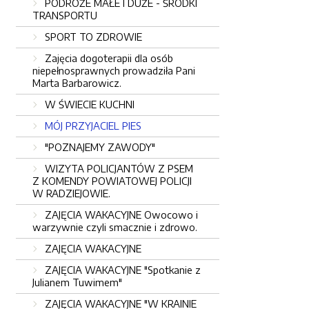
PODRÓŻE MAŁE I DUŻE - ŚRODKI
TRANSPORTU
SPORT TO ZDROWIE
Zajęcia dogoterapii dla osób
niepełnosprawnych prowadziła Pani
Marta Barbarowicz.
W ŚWIECIE KUCHNI
MÓJ PRZYJACIEL PIES
"POZNAJEMY ZAWODY"
WIZYTA POLICJANTÓW Z PSEM
Z KOMENDY POWIATOWEJ POLICJI
W RADZIEJOWIE.
ZAJĘCIA WAKACYJNE Owocowo i
warzywnie czyli smacznie i zdrowo.
ZAJĘCIA WAKACYJNE
ZAJĘCIA WAKACYJNE "Spotkanie z
Julianem Tuwimem"
ZAJĘCIA WAKACYJNE "W KRAINIE