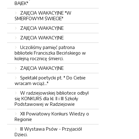
BAJEK"
ZAJĘCIA WAKACYJNE "W
SMERFOWYM ŚWIECIE"
ZAJĘCIA WAKACYJNE
ZAJĘCIA WAKACYJNE
Uczciliśmy pamięć patrona
biblioteki Franciszka Becińskiego w
kolejną rocznicę śmierci.
ZAJĘCIA WAKACYJNE
Spektakl poetycki pt. " Do Ciebie
wracam wciąż..."
W radziejowskiej bibliotece odbył
się KONKURS dla kl. II i III Szkoły
Podstawowej w Radziejowie
XII Powiatowy Konkurs Wiedzy o
Regionie
III Wystawa Psów - Przyjaciół
Dzieci.