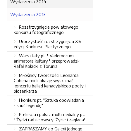
Wydarzenia 2014
Wydarzenia 2013
Rozstrzygnięcie powiatowego
konkursu fotograficznego
Uroczystość rozstrzygnięcia XIV
edycji Konkursu Plastycznego
Warsztaty pt. " Vademecum
animatora kultury " przeprowadził
Rafał Kołacki z Torunia.
Miłośnicy twórczości Leonarda
Cohena mieli okazję wysłuchać
koncertu ballad kanadyjskiego poety i
piosenkarza
I konkurs pt. "Sztuka opowiadania
- snuć legendę"
Prelekcja i pokaz multimedialny pt.
" Żydzi radziejowscy. Życie i zagłada"
ZAPRASZAMY do Galerii Jednego