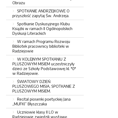
Obrazu
SPOTKANIE ANDRZEJKOWE O
przyszłość zapytaj Św. Andrzeja.
Spotkanie Dyskusyjnego Klubu
Książki w ramach II Ogólnopolskich
Dyskusji Literackich
W ramach Programu Rozwoju
Bibliotek pracownicy biblioteki w
Radziejowie
W KOLEJNYM SPOTKANIU Z
PLUSZOWYM MISIEM uczestniczyły
dzieci ze Szkoły Podstawowej kl. "0"
w Radziejowie.
ŚWIATOWY DZIEŃ
PLUSZOWEGO MISIA, SPOTKANIE Z
PLUSZOWYM MISIEM.
Recital piosenki poetyckiej Jana
„MUFKI” Błyszczaka
Uczniowie klasy II LO w
Radziejowie zwiedzili wystawę