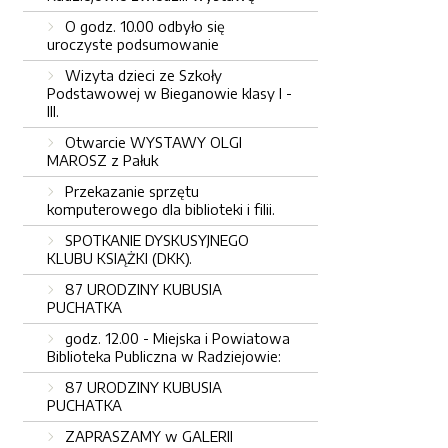
O godz. 10.00 odbyło się
uroczyste podsumowanie
Wizyta dzieci ze Szkoły
Podstawowej w Bieganowie klasy I -
III.
Otwarcie WYSTAWY OLGI
MAROSZ z Pałuk
Przekazanie sprzętu
komputerowego dla biblioteki i filii.
SPOTKANIE DYSKUSYJNEGO
KLUBU KSIĄŻKI (DKK).
87 URODZINY KUBUSIA
PUCHATKA
godz. 12.00 - Miejska i Powiatowa
Biblioteka Publiczna w Radziejowie:
87 URODZINY KUBUSIA
PUCHATKA
ZAPRASZAMY w GALERII