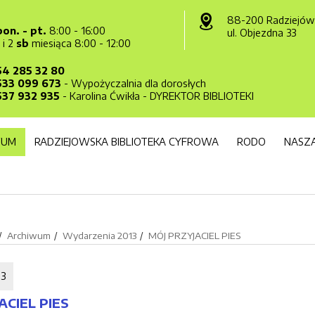
88-200 Radziejów
pon. - pt.
8:00 - 16:00
ul. Objezdna 33
1 i 2
sb
miesiąca 8:00 - 12:00
54 285 32 80
533 099 673
- Wypożyczalnia dla dorosłych
537 932 935
- Karolina Ćwikła - DYREKTOR BIBLIOTEKI
WUM
RADZIEJOWSKA BIBLIOTEKA CYFROWA
RODO
NASZA
Archiwum
Wydarzenia 2013
MÓJ PRZYJACIEL PIES
13
ACIEL PIES