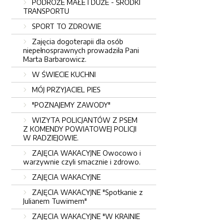
PODRÓŻE MAŁE I DUŻE - ŚRODKI
TRANSPORTU
SPORT TO ZDROWIE
Zajęcia dogoterapii dla osób
niepełnosprawnych prowadziła Pani
Marta Barbarowicz.
W ŚWIECIE KUCHNI
MÓJ PRZYJACIEL PIES
"POZNAJEMY ZAWODY"
WIZYTA POLICJANTÓW Z PSEM
Z KOMENDY POWIATOWEJ POLICJI
W RADZIEJOWIE.
ZAJĘCIA WAKACYJNE Owocowo i
warzywnie czyli smacznie i zdrowo.
ZAJĘCIA WAKACYJNE
ZAJĘCIA WAKACYJNE "Spotkanie z
Julianem Tuwimem"
ZAJĘCIA WAKACYJNE "W KRAINIE