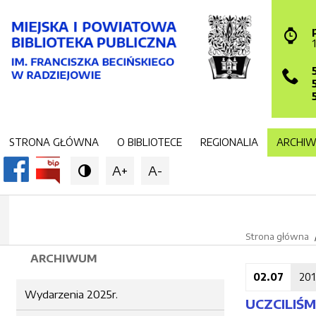
STRONA GŁÓWNA
O BIBLIOTECE
REGIONALIA
ARCHI
A+
A-

Strona główna
ARCHIWUM
02.07
201
Wydarzenia 2025r.
UCZCILIŚM