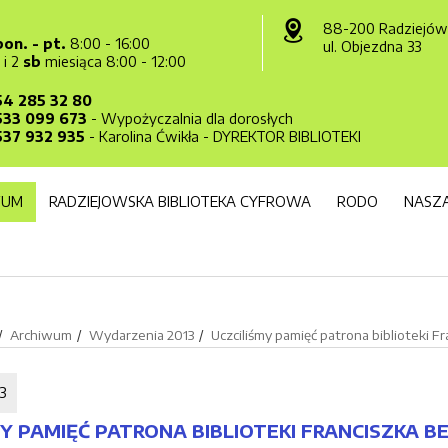
88-200 Radziejów
pon. - pt.
8:00 - 16:00
ul. Objezdna 33
1 i 2
sb
miesiąca 8:00 - 12:00
54 285 32 80
533 099 673
- Wypożyczalnia dla dorosłych
537 932 935
- Karolina Ćwikła - DYREKTOR BIBLIOTEKI
WUM
RADZIEJOWSKA BIBLIOTEKA CYFROWA
RODO
NASZA
Archiwum
Wydarzenia 2013
Uczciliśmy pamięć patrona biblioteki Fr
3
Y PAMIĘĆ PATRONA BIBLIOTEKI FRANCISZKA BE