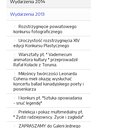
Wydarzenia 2014
Wydarzenia 2013
Rozstrzygnięcie powiatowego
konkursu fotograficznego
Uroczystość rozstrzygnięcia XIV
edycji Konkursu Plastycznego
Warsztaty pt. " Vademecum
animatora kultury " przeprowadził
Rafał Kołacki z Torunia.
Miłośnicy twórczości Leonarda
Cohena mieli okazję wysłuchać
koncertu ballad kanadyjskiego poety i
piosenkarza
I konkurs pt. "Sztuka opowiadania
- snuć legendę"
Prelekcja i pokaz multimedialny pt.
" Żydzi radziejowscy. Życie i zagłada"
ZAPRASZAMY do Galerii Jednego