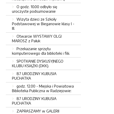
O godz. 10.00 odbyło się
uroczyste podsumowanie
Wizyta dzieci ze Szkoły
Podstawowej w Bieganowie klasy I -
III.
Otwarcie WYSTAWY OLGI
MAROSZ z Pałuk
Przekazanie sprzętu
komputerowego dla biblioteki i filii.
SPOTKANIE DYSKUSYJNEGO
KLUBU KSIĄŻKI (DKK).
87 URODZINY KUBUSIA
PUCHATKA
godz. 12.00 - Miejska i Powiatowa
Biblioteka Publiczna w Radziejowie:
87 URODZINY KUBUSIA
PUCHATKA
ZAPRASZAMY w GALERII