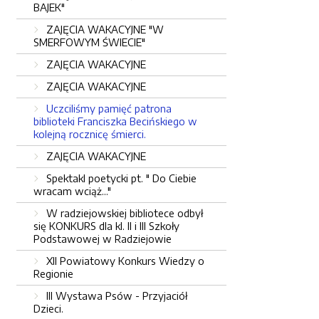
BAJEK"
ZAJĘCIA WAKACYJNE "W
SMERFOWYM ŚWIECIE"
ZAJĘCIA WAKACYJNE
ZAJĘCIA WAKACYJNE
Uczciliśmy pamięć patrona
biblioteki Franciszka Becińskiego w
kolejną rocznicę śmierci.
ZAJĘCIA WAKACYJNE
Spektakl poetycki pt. " Do Ciebie
wracam wciąż..."
W radziejowskiej bibliotece odbył
się KONKURS dla kl. II i III Szkoły
Podstawowej w Radziejowie
XII Powiatowy Konkurs Wiedzy o
Regionie
III Wystawa Psów - Przyjaciół
Dzieci.