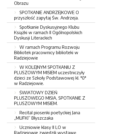
Obrazu
SPOTKANIE ANDRZEJKOWE O
przyszłość zapytaj Św. Andrzeja.
Spotkanie Dyskusyjnego Klubu
Książki w ramach II Ogólnopolskich
Dyskusji Literackich
W ramach Programu Rozwoju
Bibliotek pracownicy biblioteki w
Radziejowie
W KOLEJNYM SPOTKANIU Z
PLUSZOWYM MISIEM uczestniczyły
dzieci ze Szkoły Podstawowej kl. "0"
w Radziejowie.
ŚWIATOWY DZIEŃ
PLUSZOWEGO MISIA, SPOTKANIE Z
PLUSZOWYM MISIEM.
Recital piosenki poetyckiej Jana
„MUFKI” Błyszczaka
Uczniowie klasy II LO w
Radziejowie zwiedzili wystawę