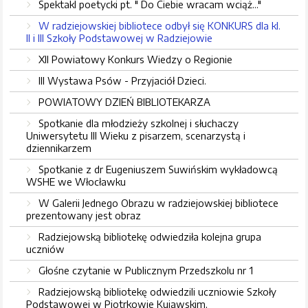
Spektakl poetycki pt. " Do Ciebie wracam wciąż..."
W radziejowskiej bibliotece odbył się KONKURS dla kl.
II i III Szkoły Podstawowej w Radziejowie
XII Powiatowy Konkurs Wiedzy o Regionie
III Wystawa Psów - Przyjaciół Dzieci.
POWIATOWY DZIEŃ BIBLIOTEKARZA
Spotkanie dla młodzieży szkolnej i słuchaczy
Uniwersytetu III Wieku z pisarzem, scenarzystą i
dziennikarzem
Spotkanie z dr Eugeniuszem Suwińskim wykładowcą
WSHE we Włocławku
W Galerii Jednego Obrazu w radziejowskiej bibliotece
prezentowany jest obraz
Radziejowską bibliotekę odwiedziła kolejna grupa
uczniów
Głośne czytanie w Publicznym Przedszkolu nr 1
Radziejowską bibliotekę odwiedzili uczniowie Szkoły
Podstawowej w Piotrkowie Kujawskim,