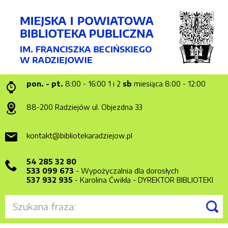
pon. - pt.
8:00 - 16:00
1 i 2
sb
miesiąca 8:00 - 12:00
88-200 Radziejów
ul. Objezdna 33
kontakt@bibliotekaradziejow.pl
54 285 32 80
533 099 673
- Wypożyczalnia dla dorosłych
537 932 935
- Karolina Ćwikła - DYREKTOR BIBLIOTEKI
