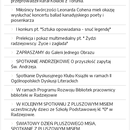
przeprowadził Rafał Kołacki z Torunia.
Miłośnicy twórczości Leonarda Cohena mieli okazję
wysłuchać koncertu ballad kanadyjskiego poety i
piosenkarza
I konkurs pt. "Sztuka opowiadania - snuć legendę"
Prelekcja i pokaz multimedialny pt. " Żydzi
radziejowscy. Życie i zagłada"
ZAPRASZAMY do Galerii Jednego Obrazu
SPOTKANIE ANDRZEJKOWE O przyszłość zapytaj
Św. Andrzeja.
Spotkanie Dyskusyjnego Klubu Książki w ramach II
Ogólnopolskich Dyskusji Literackich
W ramach Programu Rozwoju Bibliotek pracownicy
biblioteki w Radziejowie
W KOLEJNYM SPOTKANIU Z PLUSZOWYM MISIEM
uczestniczyły dzieci ze Szkoły Podstawowej kl. "0" w
Radziejowie.
ŚWIATOWY DZIEŃ PLUSZOWEGO MISIA,
SPOTKANIE Z PLUSZOWYM MISIEM.