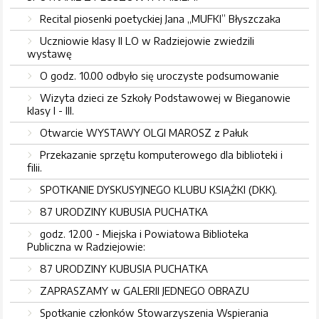
Recital piosenki poetyckiej Jana „MUFKI” Błyszczaka
Uczniowie klasy II LO w Radziejowie zwiedzili
wystawę
O godz. 10.00 odbyło się uroczyste podsumowanie
Wizyta dzieci ze Szkoły Podstawowej w Bieganowie
klasy I - III.
Otwarcie WYSTAWY OLGI MAROSZ z Pałuk
Przekazanie sprzętu komputerowego dla biblioteki i
filii.
SPOTKANIE DYSKUSYJNEGO KLUBU KSIĄŻKI (DKK).
87 URODZINY KUBUSIA PUCHATKA
godz. 12.00 - Miejska i Powiatowa Biblioteka
Publiczna w Radziejowie:
87 URODZINY KUBUSIA PUCHATKA
ZAPRASZAMY w GALERII JEDNEGO OBRAZU
Spotkanie członków Stowarzyszenia Wspierania