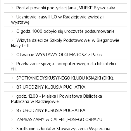
Recital piosenki poetyckiej Jana „MUFKI” Błyszczaka
Uczniowie klasy II LO w Radziejowie zwiedzili
wystawę
O godz. 10.00 odbyło się uroczyste podsumowanie
Wizyta dzieci ze Szkoły Podstawowej w Bieganowie
klasy I - III.
Otwarcie WYSTAWY OLGI MAROSZ z Pałuk
Przekazanie sprzętu komputerowego dla biblioteki i
filii.
SPOTKANIE DYSKUSYJNEGO KLUBU KSIĄŻKI (DKK).
87 URODZINY KUBUSIA PUCHATKA
godz. 12.00 - Miejska i Powiatowa Biblioteka
Publiczna w Radziejowie:
87 URODZINY KUBUSIA PUCHATKA
ZAPRASZAMY w GALERII JEDNEGO OBRAZU
Spotkanie członków Stowarzyszenia Wspierania