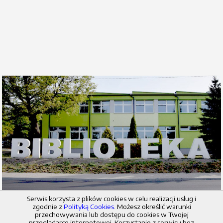
Serwis korzysta z plików cookies w celu realizacji usług i
zgodnie z
Polityką Cookies
. Możesz określić warunki
przechowywania lub dostępu do cookies w Twojej
© 2026 Miejska i Powiatowa Biblioteka Publiczna w Radziejowie
przeglądarce internetowej. Korzystanie z serwisu bez