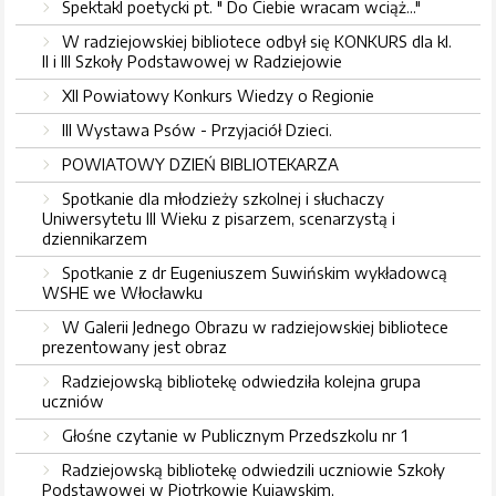
Spektakl poetycki pt. " Do Ciebie wracam wciąż..."
W radziejowskiej bibliotece odbył się KONKURS dla kl.
II i III Szkoły Podstawowej w Radziejowie
XII Powiatowy Konkurs Wiedzy o Regionie
III Wystawa Psów - Przyjaciół Dzieci.
POWIATOWY DZIEŃ BIBLIOTEKARZA
Spotkanie dla młodzieży szkolnej i słuchaczy
Uniwersytetu III Wieku z pisarzem, scenarzystą i
dziennikarzem
Spotkanie z dr Eugeniuszem Suwińskim wykładowcą
WSHE we Włocławku
W Galerii Jednego Obrazu w radziejowskiej bibliotece
prezentowany jest obraz
Radziejowską bibliotekę odwiedziła kolejna grupa
uczniów
Głośne czytanie w Publicznym Przedszkolu nr 1
Radziejowską bibliotekę odwiedzili uczniowie Szkoły
Podstawowej w Piotrkowie Kujawskim,