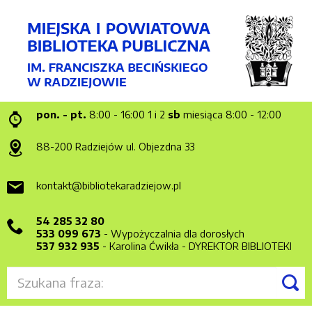
pon. - pt.
8:00 - 16:00
1 i 2
sb
miesiąca 8:00 - 12:00
88-200 Radziejów
ul. Objezdna 33
kontakt@bibliotekaradziejow.pl
54 285 32 80
533 099 673
- Wypożyczalnia dla dorosłych
537 932 935
- Karolina Ćwikła - DYREKTOR BIBLIOTEKI
