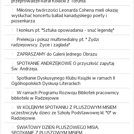
przeprowadził Rafał Kołacki z Torunia.
Miłośnicy twórczości Leonarda Cohena mieli okazję
wysłuchać koncertu ballad kanadyjskiego poety i
piosenkarza
I konkurs pt. "Sztuka opowiadania - snuć legendę"
Prelekcja i pokaz multimedialny pt. " Żydzi
radziejowscy. Życie i zagłada"
ZAPRASZAMY do Galerii Jednego Obrazu
SPOTKANIE ANDRZEJKOWE O przyszłość zapytaj
Św. Andrzeja.
Spotkanie Dyskusyjnego Klubu Książki w ramach II
Ogólnopolskich Dyskusji Literackich
W ramach Programu Rozwoju Bibliotek pracownicy
biblioteki w Radziejowie
W KOLEJNYM SPOTKANIU Z PLUSZOWYM MISIEM
uczestniczyły dzieci ze Szkoły Podstawowej kl. "0" w
Radziejowie.
ŚWIATOWY DZIEŃ PLUSZOWEGO MISIA,
SPOTKANIE Z PLUSZOWYM MISIEM.