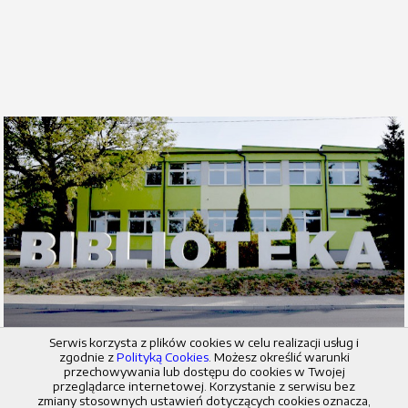
Serwis korzysta z plików cookies w celu realizacji usług i
zgodnie z
Polityką Cookies
. Możesz określić warunki
przechowywania lub dostępu do cookies w Twojej
© 2026 Miejska i Powiatowa Biblioteka Publiczna w Radziejowie
przeglądarce internetowej. Korzystanie z serwisu bez
zmiany stosownych ustawień dotyczących cookies oznacza,
Odwiedziło nas
5.575.514
osób