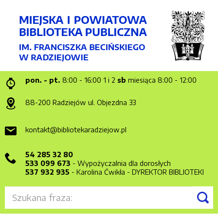
pon. - pt.
8:00 - 16:00
1 i 2
sb
miesiąca 8:00 - 12:00
88-200 Radziejów
ul. Objezdna 33
kontakt@bibliotekaradziejow.pl
54 285 32 80
533 099 673
- Wypożyczalnia dla dorosłych
537 932 935
- Karolina Ćwikła - DYREKTOR BIBLIOTEKI
