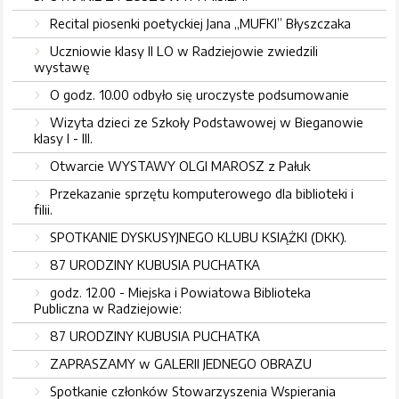
Recital piosenki poetyckiej Jana „MUFKI” Błyszczaka
Uczniowie klasy II LO w Radziejowie zwiedzili
wystawę
O godz. 10.00 odbyło się uroczyste podsumowanie
Wizyta dzieci ze Szkoły Podstawowej w Bieganowie
klasy I - III.
Otwarcie WYSTAWY OLGI MAROSZ z Pałuk
Przekazanie sprzętu komputerowego dla biblioteki i
filii.
SPOTKANIE DYSKUSYJNEGO KLUBU KSIĄŻKI (DKK).
87 URODZINY KUBUSIA PUCHATKA
godz. 12.00 - Miejska i Powiatowa Biblioteka
Publiczna w Radziejowie:
87 URODZINY KUBUSIA PUCHATKA
ZAPRASZAMY w GALERII JEDNEGO OBRAZU
Spotkanie członków Stowarzyszenia Wspierania