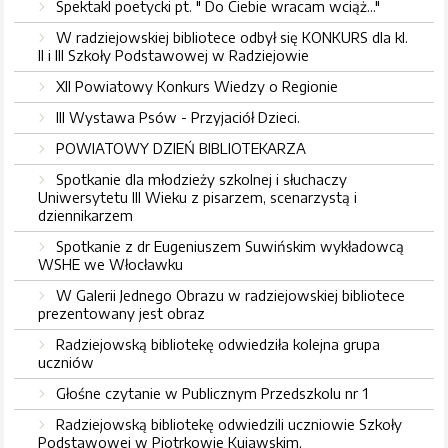
Spektakl poetycki pt. " Do Ciebie wracam wciąż..."
W radziejowskiej bibliotece odbył się KONKURS dla kl.
II i III Szkoły Podstawowej w Radziejowie
XII Powiatowy Konkurs Wiedzy o Regionie
III Wystawa Psów - Przyjaciół Dzieci.
POWIATOWY DZIEŃ BIBLIOTEKARZA
Spotkanie dla młodzieży szkolnej i słuchaczy
Uniwersytetu III Wieku z pisarzem, scenarzystą i
dziennikarzem
Spotkanie z dr Eugeniuszem Suwińskim wykładowcą
WSHE we Włocławku
W Galerii Jednego Obrazu w radziejowskiej bibliotece
prezentowany jest obraz
Radziejowską bibliotekę odwiedziła kolejna grupa
uczniów
Głośne czytanie w Publicznym Przedszkolu nr 1
Radziejowską bibliotekę odwiedzili uczniowie Szkoły
Podstawowej w Piotrkowie Kujawskim,