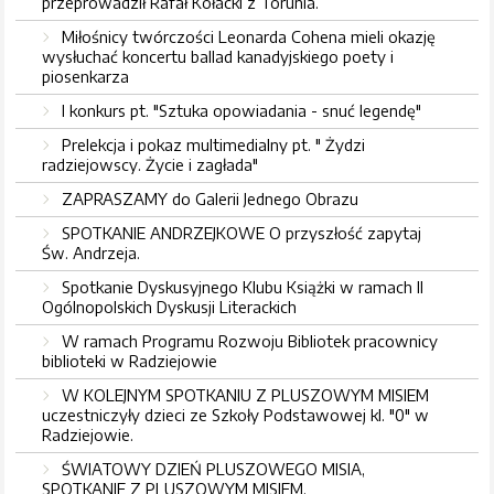
przeprowadził Rafał Kołacki z Torunia.
Miłośnicy twórczości Leonarda Cohena mieli okazję
wysłuchać koncertu ballad kanadyjskiego poety i
piosenkarza
I konkurs pt. "Sztuka opowiadania - snuć legendę"
Prelekcja i pokaz multimedialny pt. " Żydzi
radziejowscy. Życie i zagłada"
ZAPRASZAMY do Galerii Jednego Obrazu
SPOTKANIE ANDRZEJKOWE O przyszłość zapytaj
Św. Andrzeja.
Spotkanie Dyskusyjnego Klubu Książki w ramach II
Ogólnopolskich Dyskusji Literackich
W ramach Programu Rozwoju Bibliotek pracownicy
biblioteki w Radziejowie
W KOLEJNYM SPOTKANIU Z PLUSZOWYM MISIEM
uczestniczyły dzieci ze Szkoły Podstawowej kl. "0" w
Radziejowie.
ŚWIATOWY DZIEŃ PLUSZOWEGO MISIA,
SPOTKANIE Z PLUSZOWYM MISIEM.