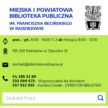
pon. - pt.
8:00 - 16:00
1 i 2
sb
miesiąca 8:00 - 12:00
88-200 Radziejów
ul. Objezdna 33
kontakt@bibliotekaradziejow.pl
54 285 32 80
533 099 673
- Wypożyczalnia dla dorosłych
537 932 935
- Karolina Ćwikła - DYREKTOR BIBLIOTEKI
