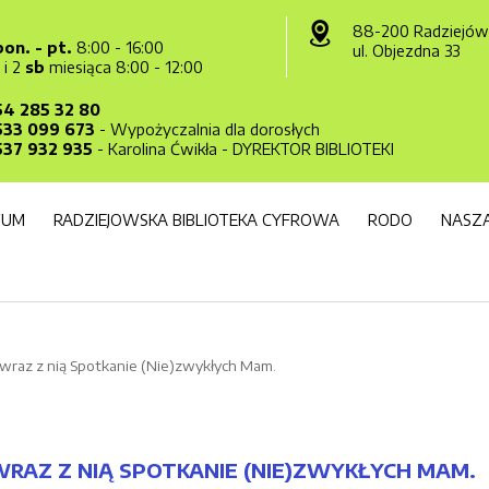
88-200 Radziejów
pon. - pt.
8:00 - 16:00
ul. Objezdna 33
1 i 2
sb
miesiąca 8:00 - 12:00
54 285 32 80
533 099 673
- Wypożyczalnia dla dorosłych
537 932 935
- Karolina Ćwikła - DYREKTOR BIBLIOTEKI
WUM
RADZIEJOWSKA BIBLIOTEKA CYFROWA
RODO
NASZA
a wraz z nią Spotkanie (Nie)zwykłych Mam.
 WRAZ Z NIĄ SPOTKANIE (NIE)ZWYKŁYCH MAM.