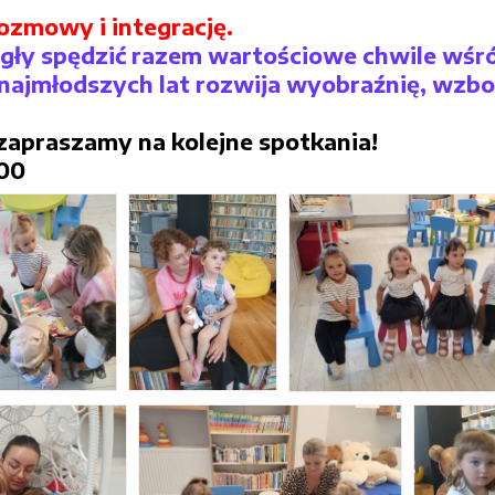
ozmowy i integrację.
ogły spędzić razem wartościowe chwile wśró
d najmłodszych lat rozwija wyobraźnię, wz
zapraszamy na kolejne spotkania!
.00