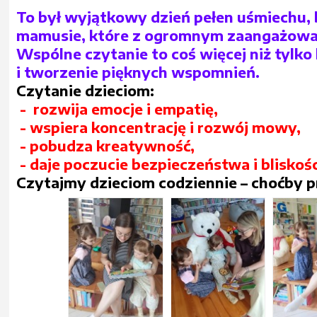
To był wyjątkowy dzień pełen uśmiechu, 
mamusie, które z ogromnym zaangażowan
Wspólne czytanie to coś więcej niż tylk
i tworzenie pięknych wspomnień.
Czytanie dzieciom:
- rozwija emocje i empatię,
- wspiera koncentrację i rozwój mowy,
- pobudza kreatywność,
- daje poczucie bezpieczeństwa i bliskośc
Czytajmy dzieciom codziennie – choćby pr