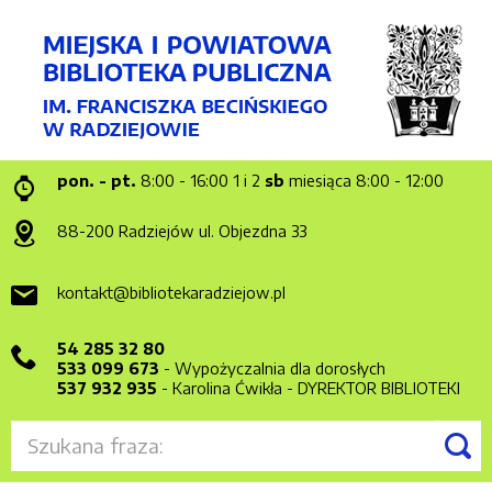
pon. - pt.
8:00 - 16:00
1 i 2
sb
miesiąca 8:00 - 12:00
88-200 Radziejów
ul. Objezdna 33
kontakt@bibliotekaradziejow.pl
54 285 32 80
533 099 673
- Wypożyczalnia dla dorosłych
537 932 935
- Karolina Ćwikła - DYREKTOR BIBLIOTEKI
