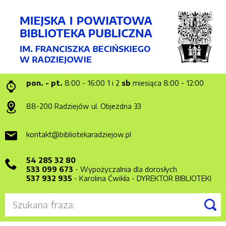
pon. - pt.
8:00 - 16:00
1 i 2
sb
miesiąca 8:00 - 12:00
88-200 Radziejów
ul. Objezdna 33
kontakt@bibliotekaradziejow.pl
54 285 32 80
533 099 673
- Wypożyczalnia dla dorosłych
537 932 935
- Karolina Ćwikła - DYREKTOR BIBLIOTEKI
