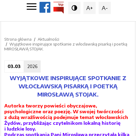
A+
A-

Strona główna
Aktualności
Wyjątkowe inspirujące spotkanie z włocławską pisarką i poetką
MIROSŁAWĄ STOJAK.
03.03
2026
WYJĄTKOWE INSPIRUJĄCE SPOTKANIE Z
WŁOCŁAWSKĄ PISARKĄ I POETKĄ
MIROSŁAWĄ STOJAK.
Autorka tworzy powieści obyczajowe,
psychologiczne oraz poezję. W swojej twórczości
z dużą wrażliwością podejmuje temat włocławskich
Żydów, przybliżając czytelnikom lokalną historię
i ludzkie losy.
Podczas spotkania Pani Mirosława przeczytała kilka