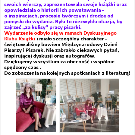
swoich wierszy, zaprezentowała swoje książki oraz
opowiedziała o historii ich powstawania –
o inspiracjach, procesie twórczym i drodze od
pomysłu do wydania. Była to niezwykła okazja, by
zajrzeć „za kulisy” pracy pisarki.
Wydarzenie odbyło się w ramach Dyskusyjnego
Klubu Książki
i miało szczególny charakter –
świętowaliśmy bowiem Międzynarodowy Dzień
Pisarzy i Pisarek. Nie zabrakło ciekawych pytań,
inspirującej dyskusji oraz autografów.
Dziękujemy wszystkim za obecność i wspólnie
spędzony czas .
Do zobaczenia na kolejnych spotkaniach z literaturą!