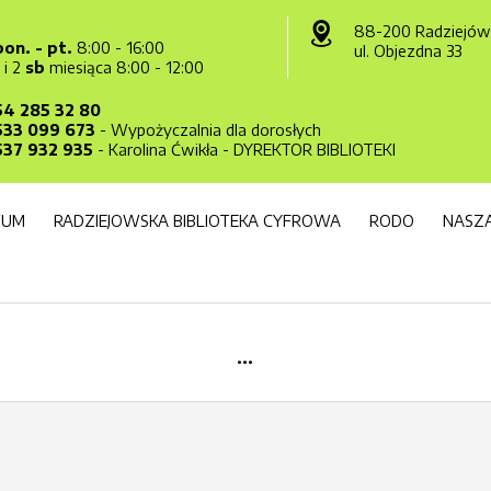
88-200 Radziejów
pon. - pt.
8:00 - 16:00
ul. Objezdna 33
1 i 2
sb
miesiąca 8:00 - 12:00
54 285 32 80
533 099 673
- Wypożyczalnia dla dorosłych
537 932 935
- Karolina Ćwikła - DYREKTOR BIBLIOTEKI
WUM
RADZIEJOWSKA BIBLIOTEKA CYFROWA
RODO
NASZA
...