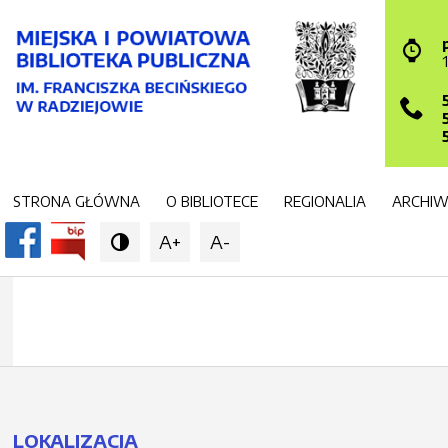
STRONA GŁÓWNA
O BIBLIOTECE
REGIONALIA
ARCHI
A+
A-

LOKALIZACJA