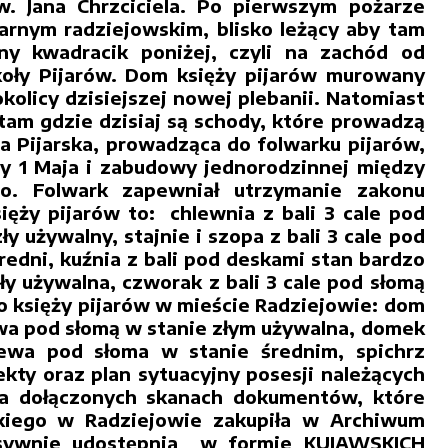
. Jana Chrzciciela. Po pierwszym pożarze
farnym radziejowskim, blisko leżący aby tam
y kwadracik poniżej, czyli na zachód od
oły Pijarów. Dom księży pijarów murowany
olicy dzisiejszej nowej plebanii. Natomiast
 tam gdzie dzisiaj są schody, które prowadzą
ca Pijarska, prowadząca do folwarku pijarów,
cy 1 Maja i zabudowy jednorodzinnej między
go. Folwark zapewniał utrzymanie zakonu
ęży pijarów to: chlewnia z bali 3 cale pod
y używalny, stajnie i szopa z bali 3 cale pod
edni, kuźnia z bali pod deskami stan bardzo
zły używalna, czworak z bali 3 cale pod słomą
o księży pijarów w mieście Radziejowie: dom
ewa pod słomą w stanie złym używalna, domek
zewa pod słoma w stanie średnim, spichrz
kty oraz plan sytuacyjny posesji należących
na dołączonych skanach dokumentów, które
skiego w Radziejowie zakupiła w Archiwum
sywnie udostępnia w formie KUJAWSKICH