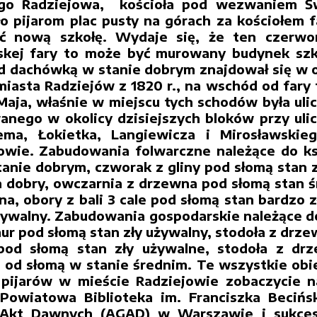
ego Radziejowa, kościoła pod wezwaniem Św
o pijarom plac pusty na górach za kościołem 
 nową szkołę. Wydaje się, że ten czerwon
skej fary to może być murowany budynek szk
d dachówką w stanie dobrym znajdował się w ok
miasta Radziejów z 1820 r., na wschód od fary
 Maja, właśnie w miejscu tych schodów była uli
wanego w okolicy dzisiejszych bloków przy uli
ema, Łokietka, Langiewicza i Mirosławskie
owie. Zabudowania folwarczne należące do ksi
anie dobrym, czworak z gliny pod słomą stan zł
 dobry, owczarnia z drzewna pod słomą stan śr
na, obory z bali 3 cale pod słomą stan bardzo 
żywalny. Zabudowania gospodarskie należące d
ur pod słomą stan zły używalny, stodoła z drz
pod słomą stan zły używalne, stodoła z dr
od słomą w stanie średnim. Te wszystkie obie
 pijarów w mieście Radziejowie zobaczycie 
 Powiatowa Biblioteka im. Franciszka Beciń
Akt Dawnych (AGAD) w Warszawie i sukce