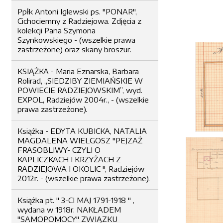
Ppłk Antoni Iglewski ps. "PONAR",
Cichociemny z Radziejowa. Zdjęcia z
kolekcji Pana Szymona
Szynkowskiego - (wszelkie prawa
zastrzeżone) oraz skany broszur.
KSIĄŻKA - Maria Eznarska, Barbara
Rolirad, „SIEDZIBY ZIEMIAŃSKIE W
POWIECIE RADZIEJOWSKIM”, wyd.
EXPOL, Radziejów 2004r., - (wszelkie
prawa zastrzeżone).
Książka - EDYTA KUBICKA, NATALIA
MAGDALENA WIELGOSZ "PEJZAŻ
FRASOBLIWY- CZYLI O
KAPLICZKACH I KRZYŻACH Z
RADZIEJOWA I OKOLIC ", Radziejów
2012r. - (wszelkie prawa zastrzeżone).
Książka pt. " 3-CI MAJ 1791-1918 " ,
wydana w 1918r. NAKŁADEM
"SAMOPOMOCY" ZWIĄZKU