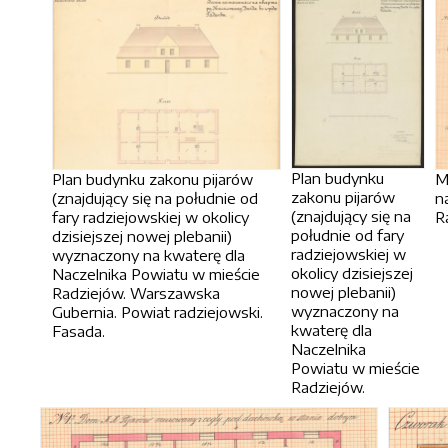
Plan budynku
Plan budynku zakonu pijarów
M
zakonu pijarów
(znajdujący się na południe od
n
(znajdujący się na
fary radziejowskiej w okolicy
R
południe od fary
dzisiejszej nowej plebanii)
radziejowskiej w
wyznaczony na kwaterę dla
okolicy dzisiejszej
Naczelnika Powiatu w mieście
nowej plebanii)
Radziejów. Warszawska
wyznaczony na
Gubernia. Powiat radziejowski.
kwaterę dla
Fasada.
Naczelnika
Powiatu w mieście
Radziejów.