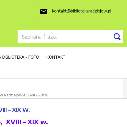
kontakt@bibliotekaradziejow.pl

 BIBLIOTEKA - FOTO
KONTAKT
w Radziejowie, XVIII – XIX w.
II – XIX W.
, XVIII – XIX w.