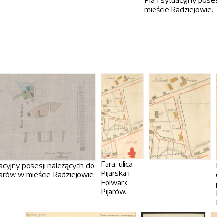
Plan sytuacyjny poses
mieście Radziejowie.
Fara, ulica
acyjny posesji należących do
Pijarska i
jarów w mieście Radziejowie.
Folwark
Pijarów.