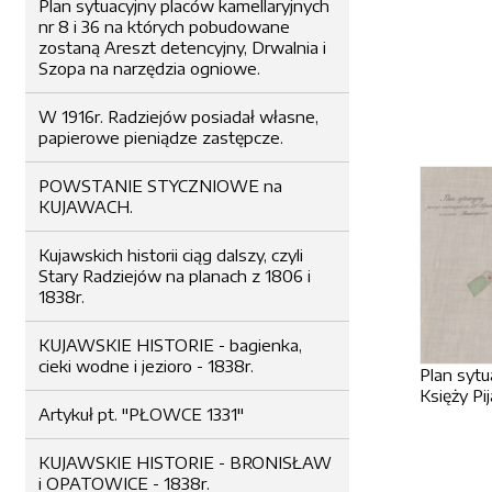
Plan sytuacyjny placów kamellaryjnych
nr 8 i 36 na których pobudowane
zostaną Areszt detencyjny, Drwalnia i
Szopa na narzędzia ogniowe.
W 1916r. Radziejów posiadał własne,
papierowe pieniądze zastępcze.
POWSTANIE STYCZNIOWE na
KUJAWACH.
Kujawskich historii ciąg dalszy, czyli
Stary Radziejów na planach z 1806 i
1838r.
KUJAWSKIE HISTORIE - bagienka,
cieki wodne i jezioro - 1838r.
Plan sytu
Księży Pi
Artykuł pt. "PŁOWCE 1331"
KUJAWSKIE HISTORIE - BRONISŁAW
i OPATOWICE - 1838r.