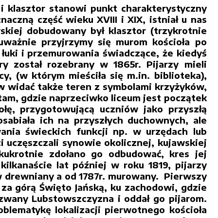
i klasztor stanowi punkt charakterystyczny
czną część wieku XVIII i XIX, istniał u nas
wskiej dobudowany był klasztor (trzykrotnie
uważnie przyjrzymy się murom kościoła po
łuki i przemurowania świadczące, że kiedyś
y został rozebrany w 1865r. Pijarzy mieli
, (w którym mieściła się m.in. biblioteka),
w widać także teren z symbolami krzyżyków,
 tam, gdzie naprzeciwko liceum jest początek
ołę, przygotowującą uczniów jako przyszłą
posabiała ich na przyszłych duchownych, ale
nia świeckich funkcji np. w urzędach lub
uczęszczali synowie okolicznej, kujawskiej
lkukrotnie zdołano go odbudować, kres jej
kilkanaście lat później w roku 1819, pijarzy
rw drewniany a od 1787r. murowany. Pierwszy
za górą Święto Jańską, ku zachodowi, gdzie
 zwany Lubstowszczyzna i oddał go pijarom.
blematykę lokalizacji pierwotnego kościoła