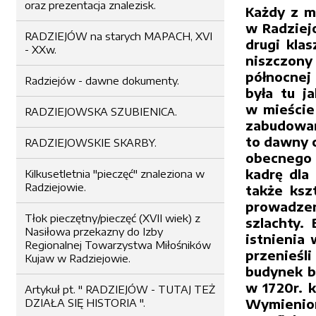
oraz prezentacja znalezisk.
Każdy z m
w Radziejo
RADZIEJÓW na starych MAPACH, XVI
drugi klas
- XXw.
niszczony
północnej
Radziejów - dawne dokumenty.
była tu j
w mieście 
RADZIEJOWSKA SZUBIENICA.
zabudowań
to dawny c
RADZIEJOWSKIE SKARBY.
obecnego 
kadrę dla 
Kilkusetletnia "pieczęć" znaleziona w
Radziejowie.
także ksz
prowadzen
Tłok pieczętny/pieczęć (XVII wiek) z
szlachty.
Nasiłowa przekazny do Izby
istnienia 
Regionalnej Towarzystwa Miłośników
przenieśli
Kujaw w Radziejowie.
budynek b
w 1720r. 
Artykuł pt. " RADZIEJÓW - TUTAJ TEŻ
Wymienion
DZIAŁA SIĘ HISTORIA ".