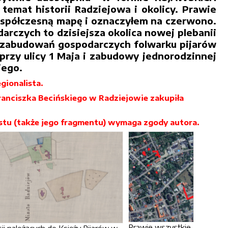
temat historii Radziejowa i okolicy. Prawie
współczesną mapę i oznaczyłem na czerwono.
arczych to dzisiejsza okolica nowej plebanii
ro zabudowań gospodarczych folwarku pijarów
 przy ulicy 1 Maja i zabudowy jednorodzinnej
iego.
gionalista.
ranciszka Becińskiego w Radziejowie zakupiła
kstu (także jego fragmentu) wymaga zgody autora.
Prawie wszystkie