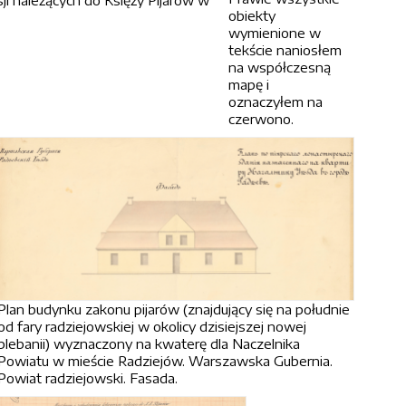
ji należących do Księży Pijarów w
obiekty
wymienione w
tekście naniosłem
na współczesną
mapę i
oznaczyłem na
czerwono.
Plan budynku zakonu pijarów (znajdujący się na południe
od fary radziejowskiej w okolicy dzisiejszej nowej
plebanii) wyznaczony na kwaterę dla Naczelnika
Powiatu w mieście Radziejów. Warszawska Gubernia.
Powiat radziejowski. Fasada.