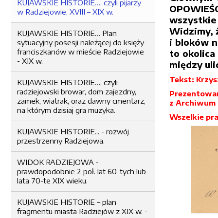
KUJAWSKIE HISTORIE…, czyli pijarzy
OPOWIEŚCI,
w Radziejowie, XVIII – XIX w.
wszystkie
Widzimy, ż
KUJAWSKIE HISTORIE… Plan
i bloków n
sytuacyjny posesji należącej do księży
franciszkanów w mieście Radziejowie
to okolica
- XIX w.
między uli
Tekst: Krzys
KUJAWSKIE HISTORIE…, czyli
radziejowski browar, dom zajezdny,
Prezentowane
zamek, wiatrak, oraz dawny cmentarz,
z Archiwum
na którym dzisiaj gra muzyka.
Wszelkie pra
KUJAWSKIE HISTORIE... - rozwój
przestrzenny Radziejowa.
WIDOK RADZIEJOWA -
prawdopodobnie 2 poł. lat 60-tych lub
lata 70-te XIX wieku.
KUJAWSKIE HISTORIE – plan
fragmentu miasta Radziejów z XIX w. -