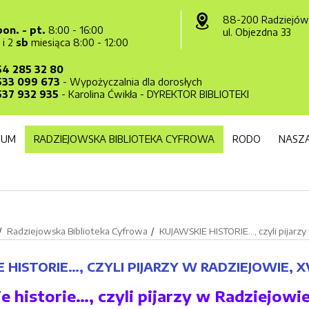
88-200 Radziejów
pon. - pt.
8:00 - 16:00
ul. Objezdna 33
1 i 2
sb
miesiąca 8:00 - 12:00
54 285 32 80
533 099 673
- Wypożyczalnia dla dorosłych
537 932 935
- Karolina Ćwikła - DYREKTOR BIBLIOTEKI
WUM
RADZIEJOWSKA BIBLIOTEKA CYFROWA
RODO
NASZA
Radziejowska Biblioteka Cyfrowa
KUJAWSKIE HISTORIE…, czyli pijarzy 
 HISTORIE…, CZYLI PIJARZY W RADZIEJOWIE, XVI
e historie…, czyli pijarzy w Radziejowie