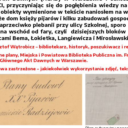
 przyczyniając się do pogłębienia wiedzy na 
 obiekty wymienione w tekście naniosłem na 
e dom księży pijarów i kilku zabudowań gospod
aprzeciwko plebanii przy ulicy Szkolnej, spo
 na wschód od fary, czyli dzisiejszych bloków
cami Bema, Łokietka, Langiewicza i Mirosławsk
ztof Wątrobicz – bibliotekarz, historyk, poszukiwacz i re
 plany, Miejska i Powiatowa Biblioteka Publiczna im. F
 Głównego Akt Dawnych w Warszawie.
wa zastrzeżone - jakiekolwiek wykorzystanie zdjęć, te