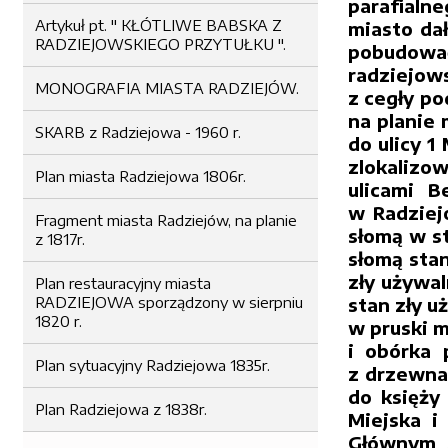
parafialn
Artykuł pt. " KŁÓTLIWE BABSKA Z
miasto dał
RADZIEJOWSKIEGO PRZYTUŁKU ".
pobudować
radziejow
MONOGRAFIA MIASTA RADZIEJÓW.
z cegły po
na planie 
SKARB z Radziejowa - 1960 r.
do ulicy 1
zlokalizo
Plan miasta Radziejowa 1806r.
ulicami B
w Radziej
Fragment miasta Radziejów, na planie
słomą w st
z 1817r.
słomą stan
zły używal
Plan restauracyjny miasta
RADZIEJOWA sporządzony w sierpniu
stan zły u
1820 r.
w pruski m
i obórka 
Plan sytuacyjny Radziejowa 1835r.
z drzewna 
do księży
Plan Radziejowa z 1838r.
Miejska i
Głównym 