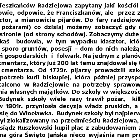
ieszkańców Radziejowa zapytany jaki kościół 
wie, odpowie, że Franciszkanów, ale przez zna
ztor, a mianowicie pijarów. Do fary radziejo
 pożarami) co dzisiaj możemy zobaczyć gdy 
 stronie (od strony schodów). Zobaczymy duże 
akaś budowla, w tym wypadku klasztor, któr
sporo gruntów, posesji – dom do nich należący
 gospodarskich i folwark. Na jednym z planó
mentarz, który już 200 lat temu znajdował się
cmentarza. Od 1729r. pijarzy prowadzili szk
potrzeb kurii biskupiej, która później przys
tałcono w Radziejowie na potrzeby sprawowa
ia własnych majątków. Do szkoły w większości 
 Budynek szkoły wiele razy trawił pożar, ki
w 1801r. przyniosła decyzja władz pruskich, a 
 się do Włocławka. Budynek szkoły był najpie
ył zlokalizowany na przedmieściu Radziejowa, 
ksiądz Ruszkowski kupił plac z zabudowaniem
a góra Święto Jańska nieco wyjaśnia nam pro