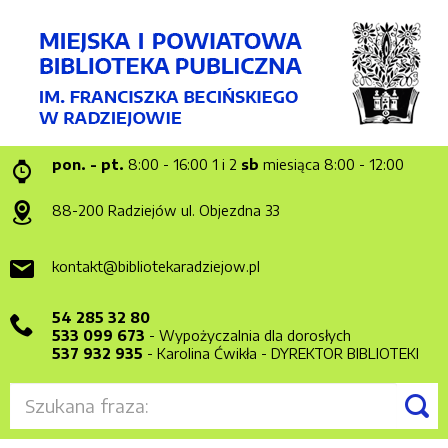
pon. - pt.
8:00 - 16:00
1 i 2
sb
miesiąca 8:00 - 12:00
88-200 Radziejów
ul. Objezdna 33
kontakt@bibliotekaradziejow.pl
54 285 32 80
533 099 673
- Wypożyczalnia dla dorosłych
537 932 935
- Karolina Ćwikła - DYREKTOR BIBLIOTEKI
