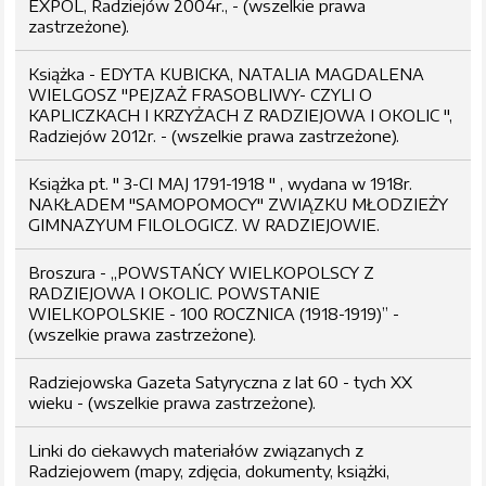
EXPOL, Radziejów 2004r., - (wszelkie prawa
zastrzeżone).
Książka - EDYTA KUBICKA, NATALIA MAGDALENA
WIELGOSZ "PEJZAŻ FRASOBLIWY- CZYLI O
KAPLICZKACH I KRZYŻACH Z RADZIEJOWA I OKOLIC ",
Radziejów 2012r. - (wszelkie prawa zastrzeżone).
Książka pt. " 3-CI MAJ 1791-1918 " , wydana w 1918r.
NAKŁADEM "SAMOPOMOCY" ZWIĄZKU MŁODZIEŻY
GIMNAZYUM FILOLOGICZ. W RADZIEJOWIE.
Broszura - „POWSTAŃCY WIELKOPOLSCY Z
RADZIEJOWA I OKOLIC. POWSTANIE
WIELKOPOLSKIE - 100 ROCZNICA (1918-1919)” -
(wszelkie prawa zastrzeżone).
Radziejowska Gazeta Satyryczna z lat 60 - tych XX
wieku - (wszelkie prawa zastrzeżone).
Linki do ciekawych materiałów związanych z
Radziejowem (mapy, zdjęcia, dokumenty, książki,