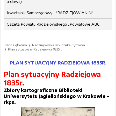
archiwa).
Kwartalnik Samorządowy - "RADZIEJOWIANIN"
Gazeta Powiatu Radziejowskiego „Powiatowe ABC”
Strona główna
Radziejowska Biblioteka Cyfrowa
Plan sytuacyjny Radziejowa 1835r.
PLAN SYTUACYJNY RADZIEJOWA 1835R.
Plan sytuacyjny Radziejowa
1835r.
Zbiory kartograficzne Biblioteki
Uniwersytetu Jagiellońskiego w Krakowie -
rkps.