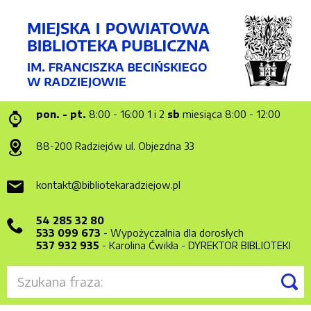
pon. - pt.
8:00 - 16:00
1 i 2
sb
miesiąca 8:00 - 12:00
88-200 Radziejów
ul. Objezdna 33
kontakt@bibliotekaradziejow.pl
54 285 32 80
533 099 673
- Wypożyczalnia dla dorosłych
537 932 935
- Karolina Ćwikła - DYREKTOR BIBLIOTEKI
