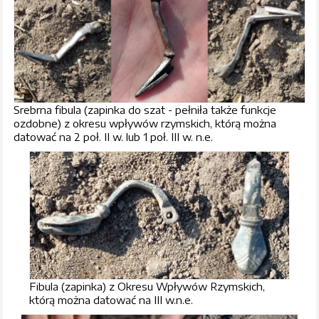
Srebrna fibula (zapinka do szat - pełniła także funkcje
ozdobne) z okresu wpływów rzymskich, którą można
datować na 2 poł. II w. lub 1 poł. III w. n.e.
Fibula (zapinka) z Okresu Wpływów Rzymskich,
którą można datować na III w.n.e.