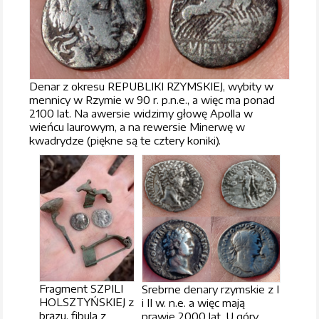
Denar z okresu REPUBLIKI RZYMSKIEJ, wybity w
mennicy w Rzymie w 90 r. p.n.e., a więc ma ponad
2100 lat. Na awersie widzimy głowę Apolla w
wieńcu laurowym, a na rewersie Minerwę w
kwadrydze (piękne są te cztery koniki).
Fragment SZPILI
Srebrne denary rzymskie z I
HOLSZTYŃSKIEJ z
i II w. n.e. a więc mają
brązu, fibula z
prawie 2000 lat. U góry