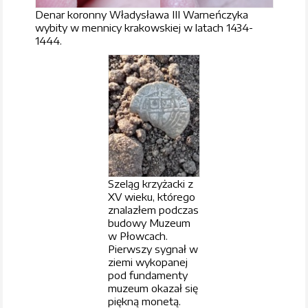
Denar koronny Władysława III Warneńczyka
wybity w mennicy krakowskiej w latach 1434-
1444.
Szeląg krzyżacki z
XV wieku, którego
znalazłem podczas
budowy Muzeum
w Płowcach.
Pierwszy sygnał w
ziemi wykopanej
pod fundamenty
muzeum okazał się
piękną monetą.