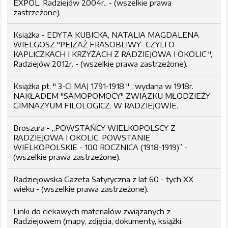
EXPOL, Radziejów 2004r., - (wszelkie prawa
zastrzeżone).
Książka - EDYTA KUBICKA, NATALIA MAGDALENA
WIELGOSZ "PEJZAŻ FRASOBLIWY- CZYLI O
KAPLICZKACH I KRZYŻACH Z RADZIEJOWA I OKOLIC ",
Radziejów 2012r. - (wszelkie prawa zastrzeżone).
Książka pt. " 3-CI MAJ 1791-1918 " , wydana w 1918r.
NAKŁADEM "SAMOPOMOCY" ZWIĄZKU MŁODZIEŻY
GIMNAZYUM FILOLOGICZ. W RADZIEJOWIE.
Broszura - „POWSTAŃCY WIELKOPOLSCY Z
RADZIEJOWA I OKOLIC. POWSTANIE
WIELKOPOLSKIE - 100 ROCZNICA (1918-1919)” -
(wszelkie prawa zastrzeżone).
Radziejowska Gazeta Satyryczna z lat 60 - tych XX
wieku - (wszelkie prawa zastrzeżone).
Linki do ciekawych materiałów związanych z
Radziejowem (mapy, zdjęcia, dokumenty, książki,