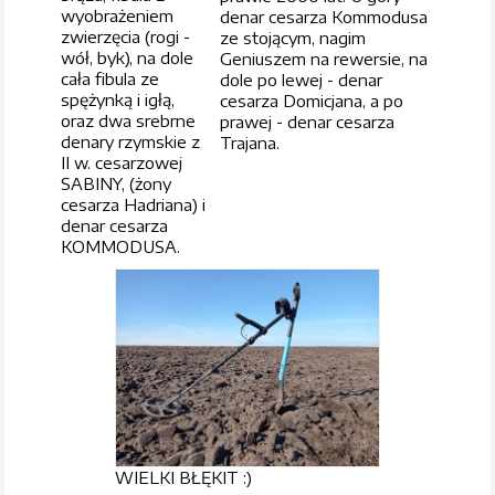
wyobrażeniem
denar cesarza Kommodusa
zwierzęcia (rogi -
ze stojącym, nagim
wół, byk), na dole
Geniuszem na rewersie, na
cała fibula ze
dole po lewej - denar
spężynką i igłą,
cesarza Domicjana, a po
oraz dwa srebrne
prawej - denar cesarza
denary rzymskie z
Trajana.
II w. cesarzowej
SABINY, (żony
cesarza Hadriana) i
denar cesarza
KOMMODUSA.
WIELKI BŁĘKIT :)