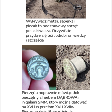
Wykrywacz metali, saperka i
plecak to podstawowy sprzęt
poszukiwacza. Oczywiście
przydaje się też „odrobina” wiedzy
i szczęścia.
Pieczęć a poprawnie mówiąc tłok
pieczętny z herbem DĄBROWA i
inicjałami SMM, który można datować
na XVI lub przełom XVI i XVIIw.
Pierwsze dwie litery w inicjale