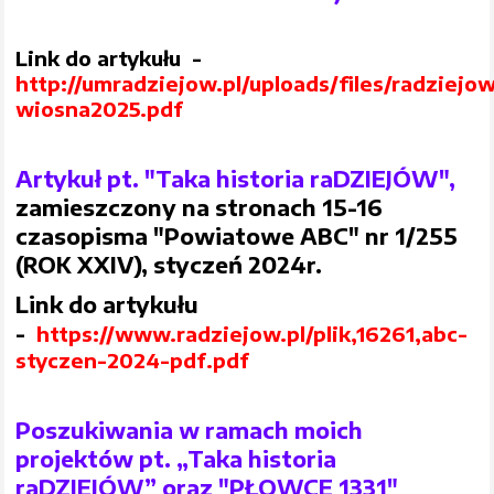
Link do artykułu -
http://umradziejow.pl/uploads/files/radziejo
wiosna2025.pdf
Artykuł pt. "Taka historia raDZIEJÓW",
zamieszczony na stronach 15-16
czasopisma "Powiatowe ABC" nr 1/255
(ROK XXIV), styczeń 2024r.
Link do artykułu
-
https://www.radziejow.pl/plik,16261,abc-
styczen-2024-pdf.pdf
P
oszukiwania w ramach moich
projektów pt. „Taka historia
raDZIEJÓW” oraz "PŁOWCE 1331"