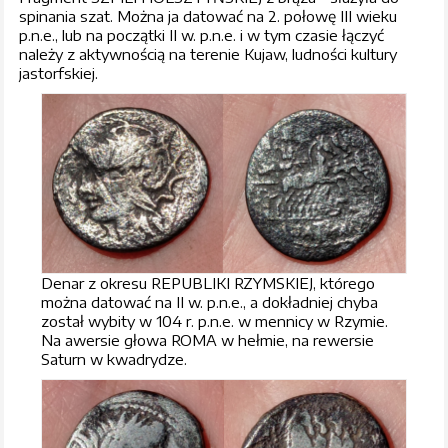
spinania szat. Można ja datować na 2. połowę III wieku
p.n.e., lub na początki II w. p.n.e. i w tym czasie łączyć
należy z aktywnością na terenie Kujaw, ludności kultury
jastorfskiej.
Denar z okresu REPUBLIKI RZYMSKIEJ, którego
można datować na II w. p.n.e., a dokładniej chyba
został wybity w 104 r. p.n.e. w mennicy w Rzymie.
Na awersie głowa ROMA w hełmie, na rewersie
Saturn w kwadrydze.