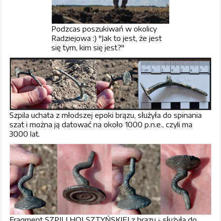
Podzcas poszukiwań w okolicy
Radziejowa :) "Jak to jest, że jest
się tym, kim się jest?"
Szpila uchata z młodszej epoki brązu, służyła do spinania
szat i można ją datować na około 1000 p.n.e., czyli ma
3000 lat.
Fragment SZPILI HOLSZTYŃSKIEJ z brązu - służyła do