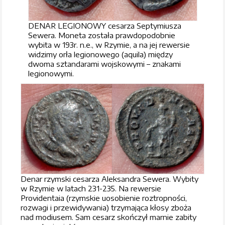
DENAR LEGIONOWY cesarza Septymiusza
Sewera. Moneta została prawdopodobnie
wybita w 193r. n.e., w Rzymie, a na jej rewersie
widzimy orła legionowego (aquila) między
dwoma sztandarami wojskowymi – znakami
legionowymi.
Denar rzymski cesarza Aleksandra Sewera. Wybity
w Rzymie w latach 231-235. Na rewersie
Providentaia (rzymskie uosobienie roztropności,
rozwagi i przewidywania) trzymająca kłosy zboża
nad modiusem. Sam cesarz skończył marnie zabity