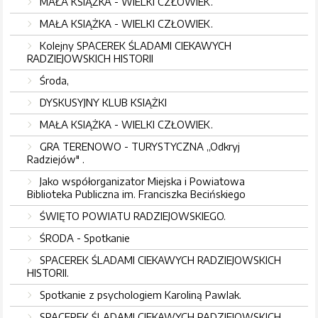
MAŁA KSIĄŻKA - WIELKI CZŁOWIEK.
MAŁA KSIĄŻKA - WIELKI CZŁOWIEK.
Kolejny SPACEREK ŚLADAMI CIEKAWYCH
RADZIEJOWSKICH HISTORII
Środa,
DYSKUSYJNY KLUB KSIĄŻKI
MAŁA KSIĄŻKA - WIELKI CZŁOWIEK.
GRA TERENOWO - TURYSTYCZNA ,,Odkryj
Radziejów" .
Jako współorganizator Miejska i Powiatowa
Biblioteka Publiczna im. Franciszka Becińskiego
ŚWIĘTO POWIATU RADZIEJOWSKIEGO.
ŚRODA - Spotkanie
SPACEREK ŚLADAMI CIEKAWYCH RADZIEJOWSKICH
HISTORII.
Spotkanie z psychologiem Karoliną Pawlak.
SPACEREK ŚLADAMI CIEKAWYCH RADZIEJOWSKICH