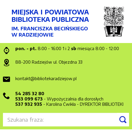
pon. - pt.
8:00 - 16:00
1 i 2
sb
miesiąca 8:00 - 12:00
88-200 Radziejów
ul. Objezdna 33
kontakt@bibliotekaradziejow.pl
54 285 32 80
533 099 673
- Wypożyczalnia dla dorosłych
537 932 935
- Karolina Ćwikła - DYREKTOR BIBLIOTEKI
