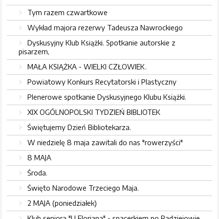
Tym razem czwartkowe
Wykład majora rezerwy Tadeusza Nawrockiego
Dyskusyjny Klub Książki. Spotkanie autorskie z
pisarzem,
MAŁA KSIĄŻKA - WIELKI CZŁOWIEK.
Powiatowy Konkurs Recytatorski i Plastyczny
Plenerowe spotkanie Dyskusyjnego Klubu Książki.
XIX OGÓLNOPOLSKI TYDZIEŃ BIBLIOTEK
Świętujemy Dzień Bibliotekarza.
W niedzielę 8 maja zawitali do nas "rowerzyści"
8 MAJA
Środa.
Święto Narodowe Trzeciego Maja.
2 MAJA (poniedziałek)
Klub seniora "U Floriana" - spacerkiem po Radziejowie