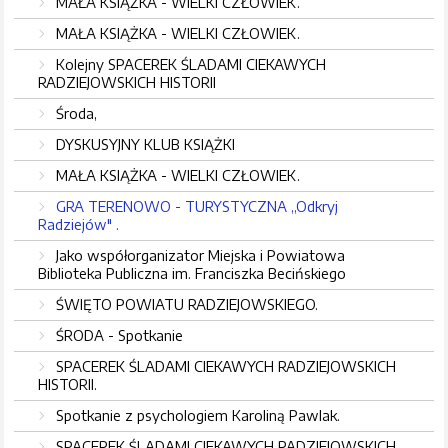
MAŁA KSIĄŻKA - WIELKI CZŁOWIEK.
MAŁA KSIĄŻKA - WIELKI CZŁOWIEK.
Kolejny SPACEREK ŚLADAMI CIEKAWYCH
RADZIEJOWSKICH HISTORII
Środa,
DYSKUSYJNY KLUB KSIĄŻKI
MAŁA KSIĄŻKA - WIELKI CZŁOWIEK.
GRA TERENOWO - TURYSTYCZNA ,,Odkryj
Radziejów" .
Jako współorganizator Miejska i Powiatowa
Biblioteka Publiczna im. Franciszka Becińskiego
ŚWIĘTO POWIATU RADZIEJOWSKIEGO.
ŚRODA - Spotkanie
SPACEREK ŚLADAMI CIEKAWYCH RADZIEJOWSKICH
HISTORII.
Spotkanie z psychologiem Karoliną Pawlak.
SPACEREK ŚLADAMI CIEKAWYCH RADZIEJOWSKICH