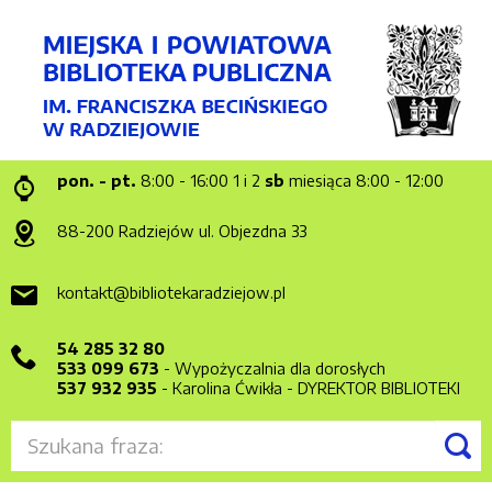
pon. - pt.
8:00 - 16:00
1 i 2
sb
miesiąca 8:00 - 12:00
88-200 Radziejów
ul. Objezdna 33
kontakt@bibliotekaradziejow.pl
54 285 32 80
533 099 673
- Wypożyczalnia dla dorosłych
537 932 935
- Karolina Ćwikła - DYREKTOR BIBLIOTEKI
