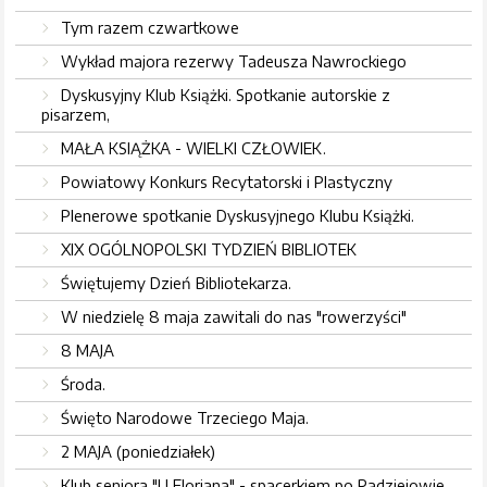
Tym razem czwartkowe
Wykład majora rezerwy Tadeusza Nawrockiego
Dyskusyjny Klub Książki. Spotkanie autorskie z
pisarzem,
MAŁA KSIĄŻKA - WIELKI CZŁOWIEK.
Powiatowy Konkurs Recytatorski i Plastyczny
Plenerowe spotkanie Dyskusyjnego Klubu Książki.
XIX OGÓLNOPOLSKI TYDZIEŃ BIBLIOTEK
Świętujemy Dzień Bibliotekarza.
W niedzielę 8 maja zawitali do nas "rowerzyści"
8 MAJA
Środa.
Święto Narodowe Trzeciego Maja.
2 MAJA (poniedziałek)
Klub seniora "U Floriana" - spacerkiem po Radziejowie