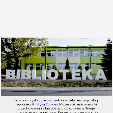
Serwis korzysta z plików cookies w celu realizacji usług i
zgodnie z
Polityką Cookies
. Możesz określić warunki
przechowywania lub dostępu do cookies w Twojej
© 2026 Miejska i Powiatowa Biblioteka Publiczna w Radziejowie
przeglądarce internetowej. Korzystanie z serwisu bez