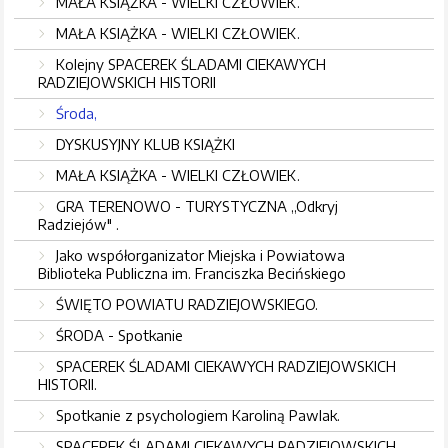
MAŁA KSIĄŻKA - WIELKI CZŁOWIEK.
MAŁA KSIĄŻKA - WIELKI CZŁOWIEK.
Kolejny SPACEREK ŚLADAMI CIEKAWYCH
RADZIEJOWSKICH HISTORII
Środa,
DYSKUSYJNY KLUB KSIĄŻKI
MAŁA KSIĄŻKA - WIELKI CZŁOWIEK.
GRA TERENOWO - TURYSTYCZNA ,,Odkryj
Radziejów" .
Jako współorganizator Miejska i Powiatowa
Biblioteka Publiczna im. Franciszka Becińskiego
ŚWIĘTO POWIATU RADZIEJOWSKIEGO.
ŚRODA - Spotkanie
SPACEREK ŚLADAMI CIEKAWYCH RADZIEJOWSKICH
HISTORII.
Spotkanie z psychologiem Karoliną Pawlak.
SPACEREK ŚLADAMI CIEKAWYCH RADZIEJOWSKICH