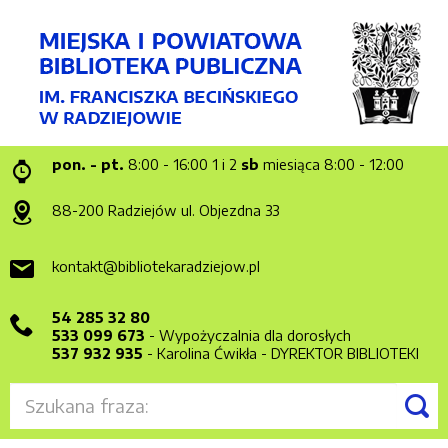
pon. - pt.
8:00 - 16:00
1 i 2
sb
miesiąca 8:00 - 12:00
88-200 Radziejów
ul. Objezdna 33
kontakt@bibliotekaradziejow.pl
54 285 32 80
533 099 673
- Wypożyczalnia dla dorosłych
537 932 935
- Karolina Ćwikła - DYREKTOR BIBLIOTEKI
