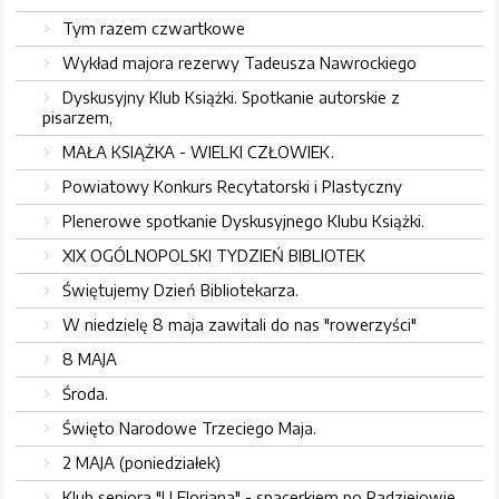
Tym razem czwartkowe
Wykład majora rezerwy Tadeusza Nawrockiego
Dyskusyjny Klub Książki. Spotkanie autorskie z
pisarzem,
MAŁA KSIĄŻKA - WIELKI CZŁOWIEK.
Powiatowy Konkurs Recytatorski i Plastyczny
Plenerowe spotkanie Dyskusyjnego Klubu Książki.
XIX OGÓLNOPOLSKI TYDZIEŃ BIBLIOTEK
Świętujemy Dzień Bibliotekarza.
W niedzielę 8 maja zawitali do nas "rowerzyści"
8 MAJA
Środa.
Święto Narodowe Trzeciego Maja.
2 MAJA (poniedziałek)
Klub seniora "U Floriana" - spacerkiem po Radziejowie