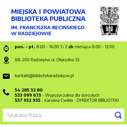
pon. - pt.
8:00 - 16:00
1 i 2
sb
miesiąca 8:00 - 12:00
88-200 Radziejów
ul. Objezdna 33
kontakt@bibliotekaradziejow.pl
54 285 32 80
533 099 673
- Wypożyczalnia dla dorosłych
537 932 935
- Karolina Ćwikła - DYREKTOR BIBLIOTEKI
