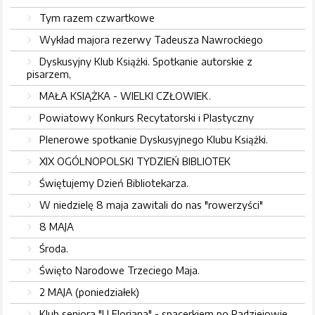
Tym razem czwartkowe
Wykład majora rezerwy Tadeusza Nawrockiego
Dyskusyjny Klub Książki. Spotkanie autorskie z
pisarzem,
MAŁA KSIĄŻKA - WIELKI CZŁOWIEK.
Powiatowy Konkurs Recytatorski i Plastyczny
Plenerowe spotkanie Dyskusyjnego Klubu Książki.
XIX OGÓLNOPOLSKI TYDZIEŃ BIBLIOTEK
Świętujemy Dzień Bibliotekarza.
W niedzielę 8 maja zawitali do nas "rowerzyści"
8 MAJA
Środa.
Święto Narodowe Trzeciego Maja.
2 MAJA (poniedziałek)
Klub seniora "U Floriana" - spacerkiem po Radziejowie