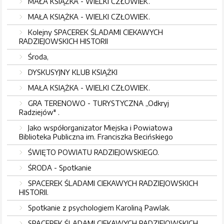
MAŁA KSIĄŻKA - WIELKI CZŁOWIEK.
MAŁA KSIĄŻKA - WIELKI CZŁOWIEK.
Kolejny SPACEREK ŚLADAMI CIEKAWYCH
RADZIEJOWSKICH HISTORII
Środa,
DYSKUSYJNY KLUB KSIĄŻKI
MAŁA KSIĄŻKA - WIELKI CZŁOWIEK.
GRA TERENOWO - TURYSTYCZNA ,,Odkryj
Radziejów" .
Jako współorganizator Miejska i Powiatowa
Biblioteka Publiczna im. Franciszka Becińskiego
ŚWIĘTO POWIATU RADZIEJOWSKIEGO.
ŚRODA - Spotkanie
SPACEREK ŚLADAMI CIEKAWYCH RADZIEJOWSKICH
HISTORII.
Spotkanie z psychologiem Karoliną Pawlak.
SPACEREK ŚLADAMI CIEKAWYCH RADZIEJOWSKICH