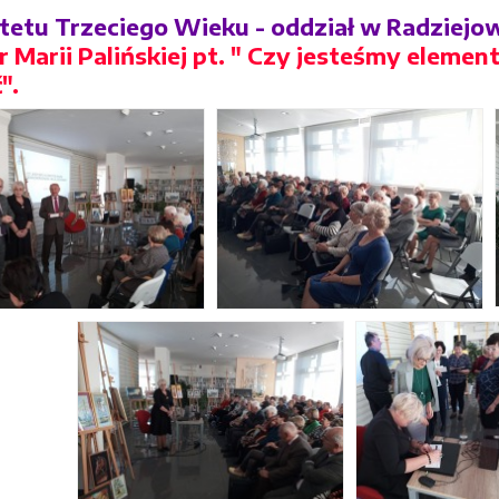
etu Trzeciego Wieku - oddział w Radziejow
 Marii Palińskiej pt. " Czy jesteśmy elemen
".