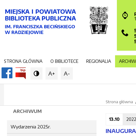
STRONA GŁÓWNA
O BIBLIOTECE
REGIONALIA
ARCHI
A+
A-

Strona główna
ARCHIWUM
13.10
202
Wydarzenia 2025r.
INAUGURA