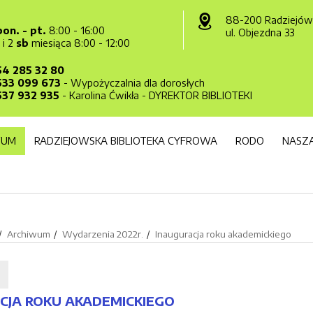
88-200 Radziejów
pon. - pt.
8:00 - 16:00
ul. Objezdna 33
1 i 2
sb
miesiąca 8:00 - 12:00
54 285 32 80
533 099 673
- Wypożyczalnia dla dorosłych
537 932 935
- Karolina Ćwikła - DYREKTOR BIBLIOTEKI
WUM
RADZIEJOWSKA BIBLIOTEKA CYFROWA
RODO
NASZA
Archiwum
Wydarzenia 2022r.
Inauguracja roku akademickiego
2
CJA ROKU AKADEMICKIEGO