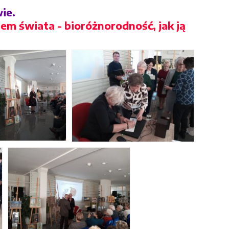
ie.
tem świata - bioróżnorodność, jak ją