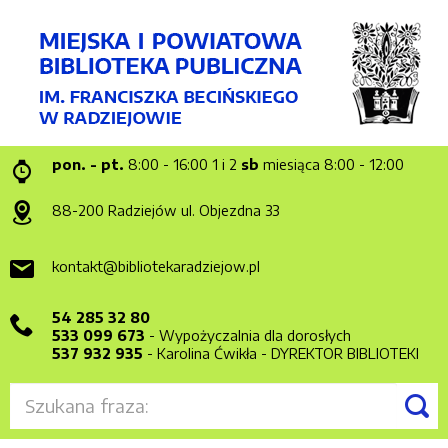
pon. - pt.
8:00 - 16:00
1 i 2
sb
miesiąca 8:00 - 12:00
88-200 Radziejów
ul. Objezdna 33
kontakt@bibliotekaradziejow.pl
54 285 32 80
533 099 673
- Wypożyczalnia dla dorosłych
537 932 935
- Karolina Ćwikła - DYREKTOR BIBLIOTEKI
