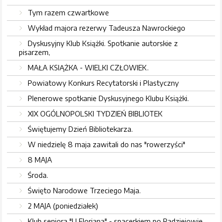
Tym razem czwartkowe
Wykład majora rezerwy Tadeusza Nawrockiego
Dyskusyjny Klub Książki. Spotkanie autorskie z
pisarzem,
MAŁA KSIĄŻKA - WIELKI CZŁOWIEK.
Powiatowy Konkurs Recytatorski i Plastyczny
Plenerowe spotkanie Dyskusyjnego Klubu Książki.
XIX OGÓLNOPOLSKI TYDZIEŃ BIBLIOTEK
Świętujemy Dzień Bibliotekarza.
W niedzielę 8 maja zawitali do nas "rowerzyści"
8 MAJA
Środa.
Święto Narodowe Trzeciego Maja.
2 MAJA (poniedziałek)
Klub seniora "U Floriana" - spacerkiem po Radziejowie