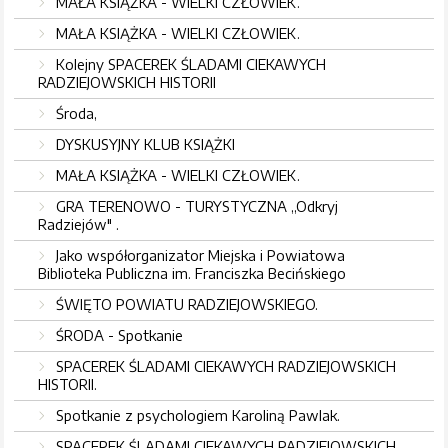
MAŁA KSIĄŻKA - WIELKI CZŁOWIEK.
MAŁA KSIĄŻKA - WIELKI CZŁOWIEK.
Kolejny SPACEREK ŚLADAMI CIEKAWYCH
RADZIEJOWSKICH HISTORII
Środa,
DYSKUSYJNY KLUB KSIĄŻKI
MAŁA KSIĄŻKA - WIELKI CZŁOWIEK.
GRA TERENOWO - TURYSTYCZNA ,,Odkryj
Radziejów" .
Jako współorganizator Miejska i Powiatowa
Biblioteka Publiczna im. Franciszka Becińskiego
ŚWIĘTO POWIATU RADZIEJOWSKIEGO.
ŚRODA - Spotkanie
SPACEREK ŚLADAMI CIEKAWYCH RADZIEJOWSKICH
HISTORII.
Spotkanie z psychologiem Karoliną Pawlak.
SPACEREK ŚLADAMI CIEKAWYCH RADZIEJOWSKICH