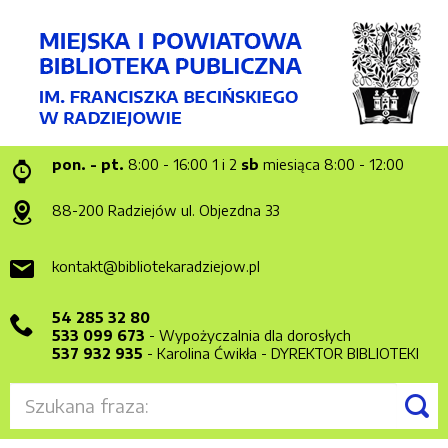
pon. - pt.
8:00 - 16:00
1 i 2
sb
miesiąca 8:00 - 12:00
88-200 Radziejów
ul. Objezdna 33
kontakt@bibliotekaradziejow.pl
54 285 32 80
533 099 673
- Wypożyczalnia dla dorosłych
537 932 935
- Karolina Ćwikła - DYREKTOR BIBLIOTEKI
