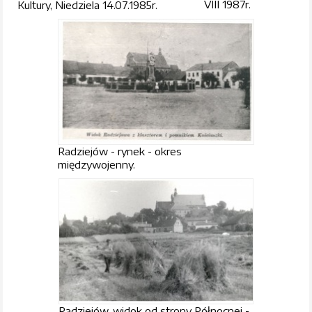
VIII 1987r.
Kultury, Niedziela 14.07.1985r.
Radziejów - rynek - okres
międzywojenny.
Radziejów, widok od strony Północnej -