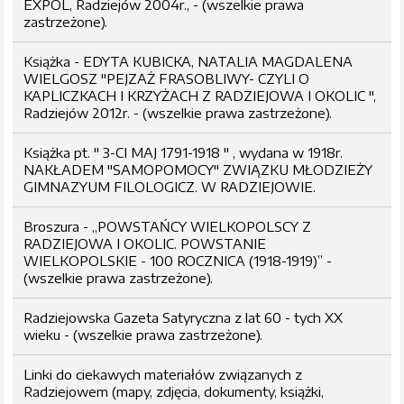
EXPOL, Radziejów 2004r., - (wszelkie prawa
zastrzeżone).
Książka - EDYTA KUBICKA, NATALIA MAGDALENA
WIELGOSZ "PEJZAŻ FRASOBLIWY- CZYLI O
KAPLICZKACH I KRZYŻACH Z RADZIEJOWA I OKOLIC ",
Radziejów 2012r. - (wszelkie prawa zastrzeżone).
Książka pt. " 3-CI MAJ 1791-1918 " , wydana w 1918r.
NAKŁADEM "SAMOPOMOCY" ZWIĄZKU MŁODZIEŻY
GIMNAZYUM FILOLOGICZ. W RADZIEJOWIE.
Broszura - „POWSTAŃCY WIELKOPOLSCY Z
RADZIEJOWA I OKOLIC. POWSTANIE
WIELKOPOLSKIE - 100 ROCZNICA (1918-1919)” -
(wszelkie prawa zastrzeżone).
Radziejowska Gazeta Satyryczna z lat 60 - tych XX
wieku - (wszelkie prawa zastrzeżone).
Linki do ciekawych materiałów związanych z
Radziejowem (mapy, zdjęcia, dokumenty, książki,