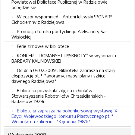
Powiatowej Bibliotece Publicznej w Radziejowie
odbędzie się
Wieczór wspomnień - Antoni Iglewski "PONAR" -
Cichociemny z Radziejowa.
Promocja tomiku poetyckiego Aleksandry Sas
Wisłockiej
Ferie zimowe w bibliotece
KONCERT „ROMANSE I TĘSKNOTY” w wykonaniu
BARBARY KALINOWSKIEJ
Od dnia 04.02.2009r. Biblioteka zaprasza na stałą
ekspozycję pt. " Panoramy, mapy, plany i szkice
dawnego Radziejowa"
Biblioteka pozyskała zdjęcia członków
Stowarzyszenia Robotników Chrześcijańskich -
Radziejów 1929r
Biblioteka zaprasza na pokonkursową wystawę IX
Edycji Wojewódzkiego Konkursu Plastycznego pt. "
Wolność na zakręcie - 13 grudnia 1981r."
Wydarzenia 2008