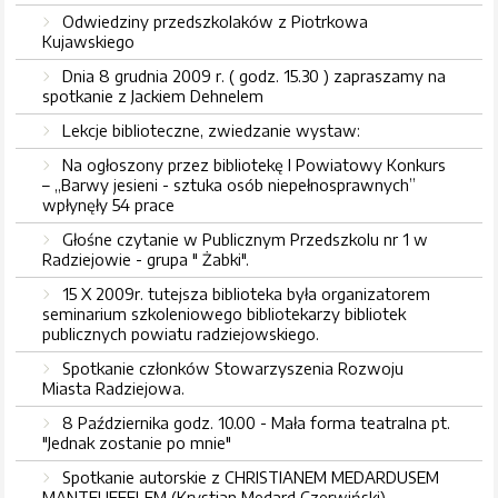
Odwiedziny przedszkolaków z Piotrkowa
Kujawskiego
Dnia 8 grudnia 2009 r. ( godz. 15.30 ) zapraszamy na
spotkanie z Jackiem Dehnelem
Lekcje biblioteczne, zwiedzanie wystaw:
Na ogłoszony przez bibliotekę I Powiatowy Konkurs
– „Barwy jesieni - sztuka osób niepełnosprawnych”
wpłynęły 54 prace
Głośne czytanie w Publicznym Przedszkolu nr 1 w
Radziejowie - grupa " Żabki".
15 X 2009r. tutejsza biblioteka była organizatorem
seminarium szkoleniowego bibliotekarzy bibliotek
publicznych powiatu radziejowskiego.
Spotkanie członków Stowarzyszenia Rozwoju
Miasta Radziejowa.
8 Października godz. 10.00 - Mała forma teatralna pt.
"Jednak zostanie po mnie"
Spotkanie autorskie z CHRISTIANEM MEDARDUSEM
MANTEUFFELEM (Krystian Medard Czerwiński)