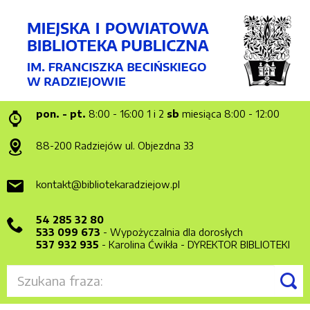
pon. - pt.
8:00 - 16:00
1 i 2
sb
miesiąca 8:00 - 12:00
88-200 Radziejów
ul. Objezdna 33
kontakt@bibliotekaradziejow.pl
54 285 32 80
533 099 673
- Wypożyczalnia dla dorosłych
537 932 935
- Karolina Ćwikła - DYREKTOR BIBLIOTEKI
