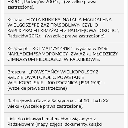
EXPOL, Radziejów 2004r., - (wszelkie prawa
zastrzeżone).
Książka - EDYTA KUBICKA, NATALIA MAGDALENA
WIELGOSZ "PEJZAŻ FRASOBLIWY- CZYLI O
KAPLICZKACH I KRZYŻACH Z RADZIEJOWA I OKOLIC ",
Radziejów 2012r. - (wszelkie prawa zastrzeżone).
Książka pt. " 3-CI MAJ 1791-1918 " , wydana w 1918r.
NAKŁADEM "SAMOPOMOCY" ZWIĄZKU MŁODZIEŻY
GIMNAZYUM FILOLOGICZ. W RADZIEJOWIE.
Broszura - „POWSTAŃCY WIELKOPOLSCY Z
RADZIEJOWA I OKOLIC. POWSTANIE
WIELKOPOLSKIE - 100 ROCZNICA (1918-1919)” -
(wszelkie prawa zastrzeżone).
Radziejowska Gazeta Satyryczna z lat 60 - tych XX
wieku - (wszelkie prawa zastrzeżone).
Linki do ciekawych materiałów związanych z
Radziejowem (mapy, zdjęcia, dokumenty, książki,