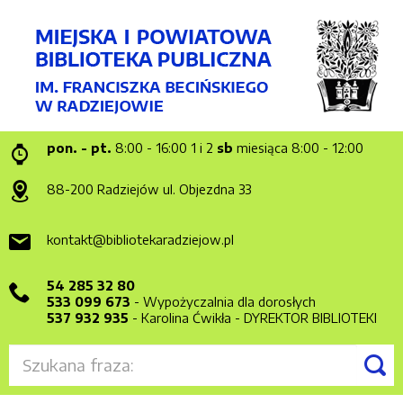
pon. - pt.
8:00 - 16:00
1 i 2
sb
miesiąca 8:00 - 12:00
88-200 Radziejów
ul. Objezdna 33
kontakt@bibliotekaradziejow.pl
54 285 32 80
533 099 673
- Wypożyczalnia dla dorosłych
537 932 935
- Karolina Ćwikła - DYREKTOR BIBLIOTEKI
