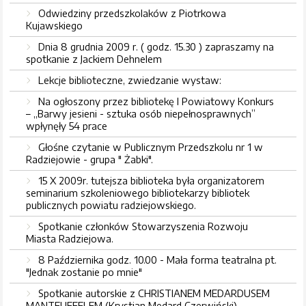
Odwiedziny przedszkolaków z Piotrkowa
Kujawskiego
Dnia 8 grudnia 2009 r. ( godz. 15.30 ) zapraszamy na
spotkanie z Jackiem Dehnelem
Lekcje biblioteczne, zwiedzanie wystaw:
Na ogłoszony przez bibliotekę I Powiatowy Konkurs
– „Barwy jesieni - sztuka osób niepełnosprawnych”
wpłynęły 54 prace
Głośne czytanie w Publicznym Przedszkolu nr 1 w
Radziejowie - grupa " Żabki".
15 X 2009r. tutejsza biblioteka była organizatorem
seminarium szkoleniowego bibliotekarzy bibliotek
publicznych powiatu radziejowskiego.
Spotkanie członków Stowarzyszenia Rozwoju
Miasta Radziejowa.
8 Października godz. 10.00 - Mała forma teatralna pt.
"Jednak zostanie po mnie"
Spotkanie autorskie z CHRISTIANEM MEDARDUSEM
MANTEUFFELEM (Krystian Medard Czerwiński)