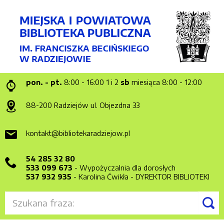
pon. - pt.
8:00 - 16:00
1 i 2
sb
miesiąca 8:00 - 12:00
88-200 Radziejów
ul. Objezdna 33
kontakt@bibliotekaradziejow.pl
54 285 32 80
533 099 673
- Wypożyczalnia dla dorosłych
537 932 935
- Karolina Ćwikła - DYREKTOR BIBLIOTEKI
