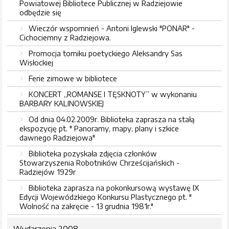
Powiatowej Bibliotece Publicznej w Radziejowie
odbędzie się
Wieczór wspomnień - Antoni Iglewski "PONAR" -
Cichociemny z Radziejowa.
Promocja tomiku poetyckiego Aleksandry Sas
Wisłockiej
Ferie zimowe w bibliotece
KONCERT „ROMANSE I TĘSKNOTY” w wykonaniu
BARBARY KALINOWSKIEJ
Od dnia 04.02.2009r. Biblioteka zaprasza na stałą
ekspozycję pt. " Panoramy, mapy, plany i szkice
dawnego Radziejowa"
Biblioteka pozyskała zdjęcia członków
Stowarzyszenia Robotników Chrześcijańskich -
Radziejów 1929r
Biblioteka zaprasza na pokonkursową wystawę IX
Edycji Wojewódzkiego Konkursu Plastycznego pt. "
Wolność na zakręcie - 13 grudnia 1981r."
Wydarzenia 2008