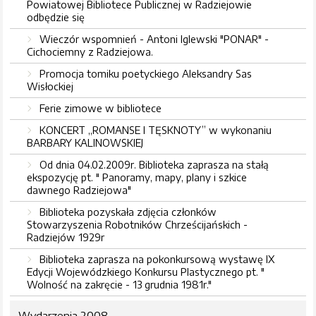
Powiatowej Bibliotece Publicznej w Radziejowie
odbędzie się
Wieczór wspomnień - Antoni Iglewski "PONAR" -
Cichociemny z Radziejowa.
Promocja tomiku poetyckiego Aleksandry Sas
Wisłockiej
Ferie zimowe w bibliotece
KONCERT „ROMANSE I TĘSKNOTY” w wykonaniu
BARBARY KALINOWSKIEJ
Od dnia 04.02.2009r. Biblioteka zaprasza na stałą
ekspozycję pt. " Panoramy, mapy, plany i szkice
dawnego Radziejowa"
Biblioteka pozyskała zdjęcia członków
Stowarzyszenia Robotników Chrześcijańskich -
Radziejów 1929r
Biblioteka zaprasza na pokonkursową wystawę IX
Edycji Wojewódzkiego Konkursu Plastycznego pt. "
Wolność na zakręcie - 13 grudnia 1981r."
Wydarzenia 2008