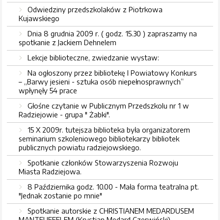
Odwiedziny przedszkolaków z Piotrkowa
Kujawskiego
Dnia 8 grudnia 2009 r. ( godz. 15.30 ) zapraszamy na
spotkanie z Jackiem Dehnelem
Lekcje biblioteczne, zwiedzanie wystaw:
Na ogłoszony przez bibliotekę I Powiatowy Konkurs
– „Barwy jesieni - sztuka osób niepełnosprawnych”
wpłynęły 54 prace
Głośne czytanie w Publicznym Przedszkolu nr 1 w
Radziejowie - grupa " Żabki".
15 X 2009r. tutejsza biblioteka była organizatorem
seminarium szkoleniowego bibliotekarzy bibliotek
publicznych powiatu radziejowskiego.
Spotkanie członków Stowarzyszenia Rozwoju
Miasta Radziejowa.
8 Października godz. 10.00 - Mała forma teatralna pt.
"Jednak zostanie po mnie"
Spotkanie autorskie z CHRISTIANEM MEDARDUSEM
MANTEUFFELEM (Krystian Medard Czerwiński)